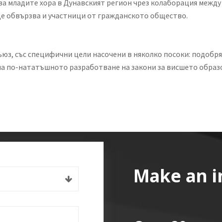
 младите хора в Дунавският регион чрез колаборация между 
ще обвързва и участници от гражданското общество.
ъюз, със специфични цели насочени в няколко посоки: подобр
на по-нататъшното разработване на закони за висшето образо
Make an i