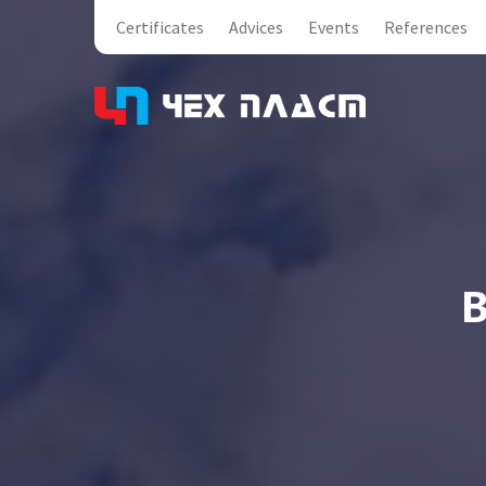
Certificates
Advices
Events
References