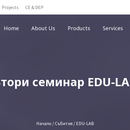
Projects
CE & DEP
Home
About Us
Products
Services
Втори семинар EDU-LA
Начало
/
Събития
/ EDU-LAB