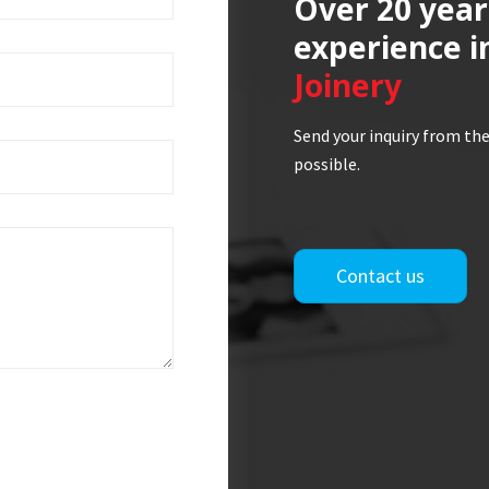
Over 20 year
experience i
Joinery
Send your inquiry from the
possible.
Contact us