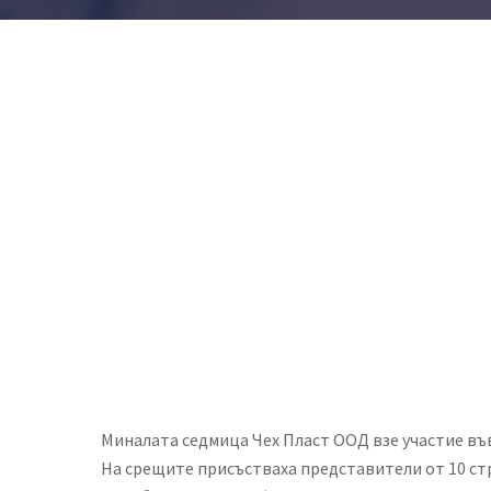
Миналата седмица Чех Пласт ООД взе участие във
На срещите присъстваха представители от 10 стра