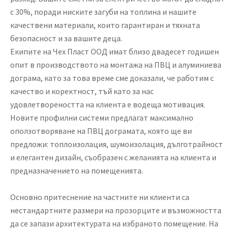
с 30%, поради ниските загуби на топлина и нашите
качествени материали, които гарантиран и тяхната
безопасност и за вашите деца.
Екипите на Чех Пласт ООД имат близо двадесет годишен
опит в производството на монтажа на ПВЦ и алуминиева
дограма, като за това време сме доказали, че работим с
качество и коректност, тъй като за нас
удовлетвореността на клиента е водеща мотивация.
Новите профилни системи предлагат максимално
оползотворяване на ПВЦ дограмата, която ще ви
предложи: топлоизолация, шумоизолация, дълготрайност
и елегантен дизайн, съобразен с желанията на клиента и
предназначението на помещенията.
Основно притеснение на частните ни клиенти са
нестандартните размери на прозорците и възможността
да се запази архитектурата на избраното помещение. На