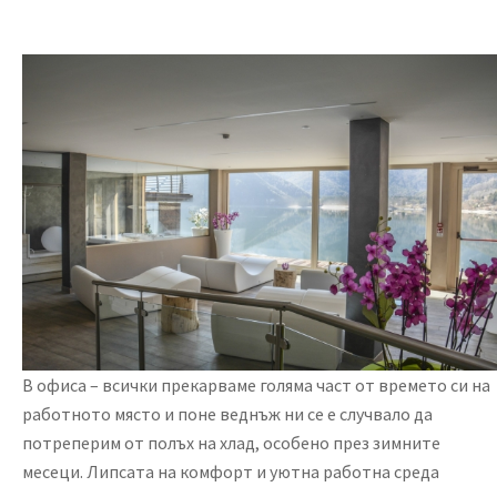
В офиса – всички прекарваме голяма част от времето си на
работното място и поне веднъж ни се е случвало да
потреперим от полъх на хлад, особено през зимните
месеци. Липсата на комфорт и уютна работна среда