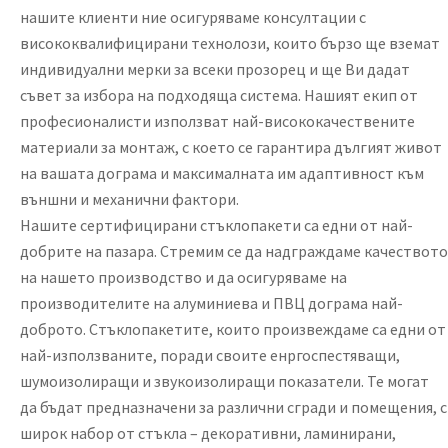
нашите клиенти ние осигуряваме консултации с
висококвалифицирани технолози, които бързо ще вземат
индивидуални мерки за всеки прозорец и ще Ви дадат
съвет за избора на подходяща система. Нашият екип от
професионалисти използват най-висококачествените
материали за монтаж, с което се гарантира дългият живот
на вашата дограма и максималната им адаптивност към
външни и механични фактори.
Нашите сертифицирани стъклопакети са едни от най-
добрите на пазара. Стремим се да надграждаме качеството
на нашето производство и да осигуряваме на
производителите на алуминиева и ПВЦ дограма най-
доброто. Стъклопакетите, които произвеждаме са едни от
най-използваните, поради своите енргоспестяващи,
шумоизолиращи и звукоизолиращи показатели. Те могат
да бъдат предназначени за различни сгради и помещения, с
широк набор от стъкла – декоративни, ламинирани,