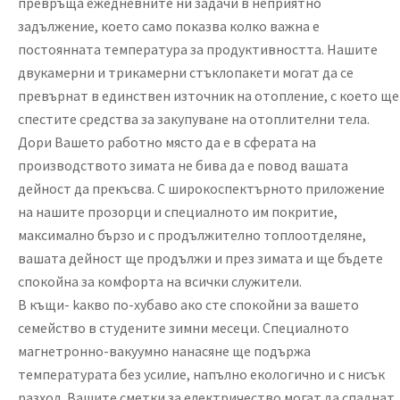
превръща ежедневните ни задачи в неприятно
задължение, което само показва колко важна е
постоянната температура за продуктивността. Нашите
двукамерни и трикамерни стъклопакети могат да се
превърнат в единствен източник на отопление, с което ще
спестите средства за закупуване на отоплителни тела.
Дори Вашето работно място да е в сферата на
производството зимата не бива да е повод вашата
дейност да прекъсва. С широкоспектърното приложение
на нашите прозорци и специалното им покритие,
максимално бързо и с продължително топлоотделяне,
вашата дейност ще продължи и през зимата и ще бъдете
спокойна за комфорта на всички служители.
В къщи- kакво по-хубаво ако сте спокойни за вашето
семейство в студените зимни месеци. Специалното
магнетронно-вакуумно нанасяне ще подържа
температурата без усилие, напълно екологично и с нисък
разход. Вашите сметки за електричество могат да спаднат