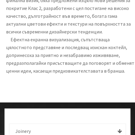
финална визия, бяха предложени изцяло нови решения за
покритие Клас 2, разработени с цел постигане на високо
качество, дълготрайност във времето, богата гама
актуални цветови ефекти и текстури на повърхността за
всички съвременни дизайнерски тенденции.
Ефектна екранна визуализация, съпътстваща
цялостното представяне и последващ изискан коктейл,
допринесоха за приятно и незабравимо изживяване,
предразполагайки присъстващите да поговорят и обменят
ценни идеи, касаещи предизвикателставата в бранша.
Joinery