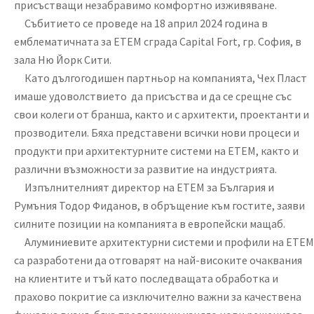
присъстващи незабравимо комфортно изживяване.
Събитието се проведе на 18 април 2024 година в
емблематичната за ЕТЕМ сграда Capital Fort, гр. София, в
зала Ню Йорк Сити.
Като дългогодишен партньор на компанията, Чех Пласт
имаше удоволствието да присъства и да се срещне със
свои колеги от бранша, както и с архитекти, проектанти и
прозводители. Бяха представени всички нови процеси и
продукти при архитектурните системи на ЕТЕМ, както и
различни възможности за развитие на индустрията.
Изпълнителният директор на ЕТЕМ за България и
Румъния Тодор Фиданов, в обръщение към гостите, заяви
силните позиции на компанията в европейски мащаб.
Алуминиевите архитектурни системи и профили на ЕТЕМ
са разработени да отговарят на най-високите очаквания
на клиентите и тъй като последващата обработка и
прахово покритие са изключително важни за качествена