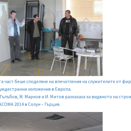
а част беше споделяне на впечатления на служителите от фи
уждестранни изложения в Европа.
 Гълъбов, М. Марков и И. Митов разказаха за видяното на стр
ACOMA 2014 в Солун – Гърция.