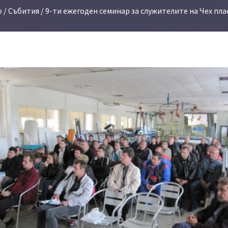
о
/
Събития
/ 9-ти ежегоден семинар за служителите на Чех пл