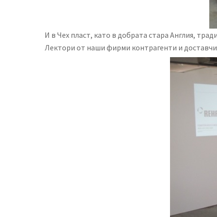
И в Чех пласт, като в добрата стара Англия, трад
Лектори от наши фирми контрагенти и доставчиц