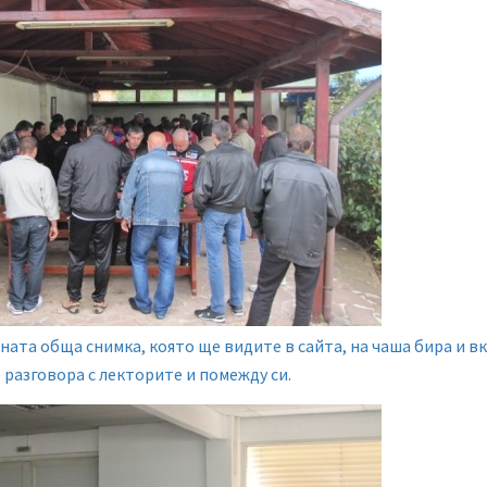
ната обща снимка, която ще видите в сайта, на чаша бира и в
разговора с лекторите и помежду си.