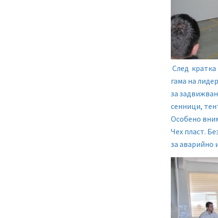
След кратка 
гама на лиде
за задвижван
сенници, тен
Особено вним
Чех пласт. Б
за аварийно 