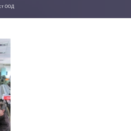
аст ООД