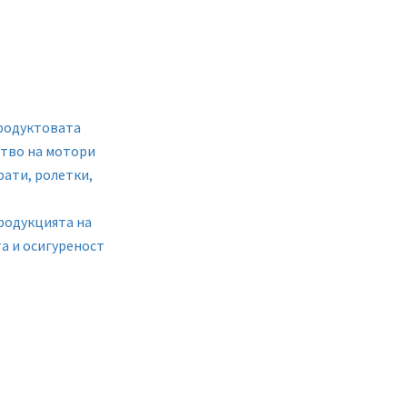
продуктовата
ство на мотори
рати, ролетки,
родукцията на
а и осигуреност