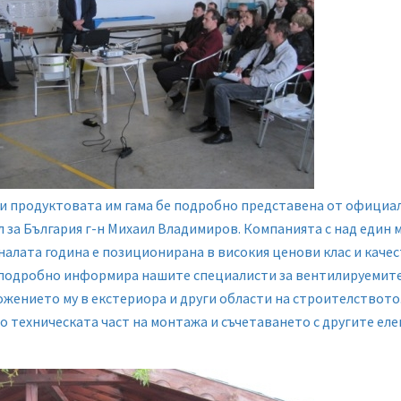
 продуктовата им гама бе подробно представена от официа
 за България г-н Михаил Владимиров. Компанията с над един 
налата година е позиционирана в високия ценови клас и качес
подробно информира нашите специалисти за вентилируемите
ожението му в екстериора и други области на строителството
по техническата част на монтажа и съчетаването с другите ел