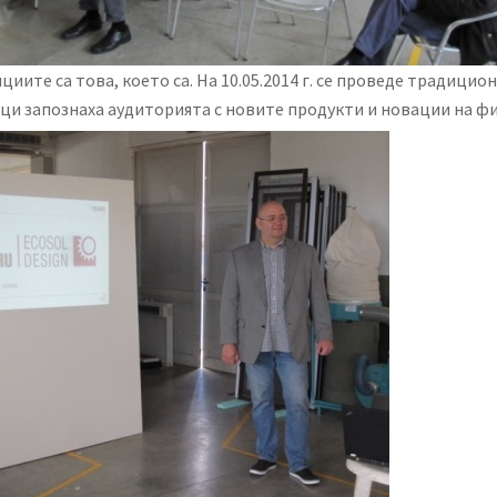
ициите са това, което са. На 10.05.2014 г. се проведе традиц
и запознаха аудиторията с новите продукти и новации на фи