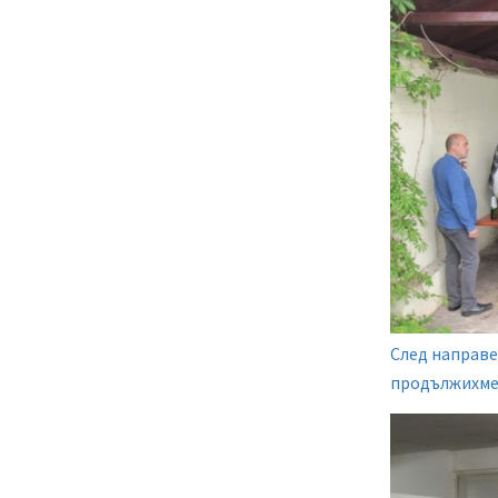
След направе
продължихме 