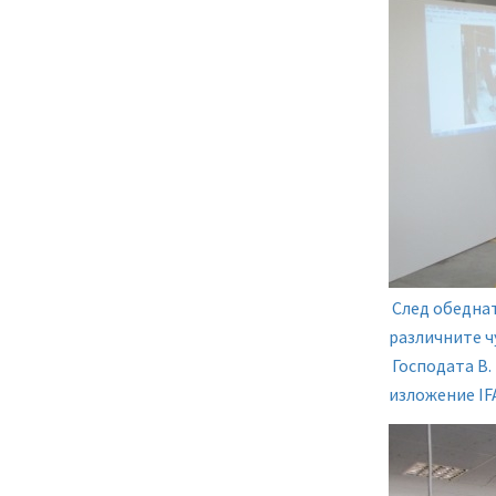
След обеднат
различните ч
Господата В.
изложение IF