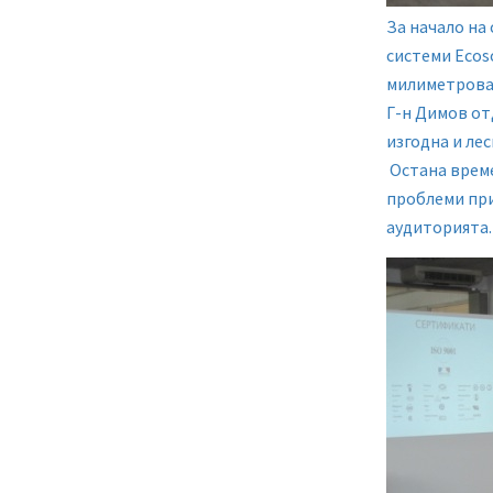
За начало на
системи Ecoso
милиметрова 
Г-н Димов от
изгодна и ле
Остана време
проблеми при
аудиторията.