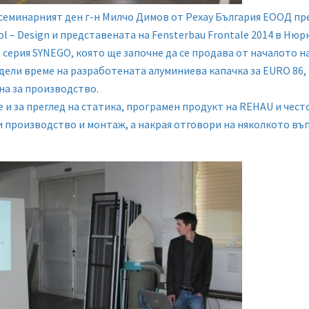
 семинарният ден г-н Милчо Димов от Рехау България ЕООД п
l – Design и представената на Fensterbau Frontale 2014 в Нюр
серия SYNEGO, която ще започне да се продава от началото на 
дели време на разработената алуминиева капачка за EURO 86,
сна за производство.
 и за преглед на статика, програмен продукт на REHAU и чес
 производство и монтаж, а накрая отговори на няколкото въ