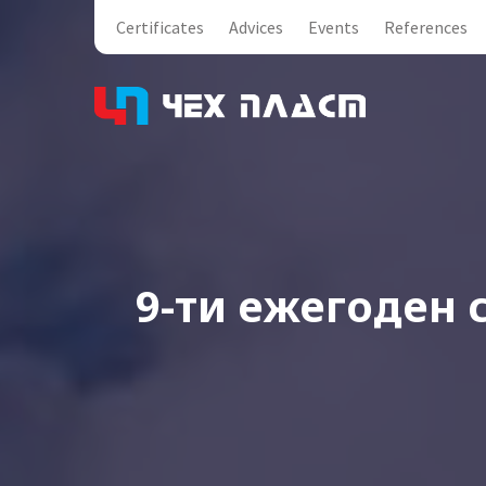
Certificates
Advices
Events
References
9-ти ежегоден 