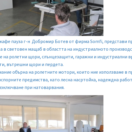
кафе пауза г-н Добромир Ботев от фирма Somfi, представи 
ра в световен мащаб в областта на индустриалното производ
е на ролетни щори, слънцезащити, гаражни и индустриални в
ти, вътрешни щори и пердета.
ание обърна на ролетните мотори, които ние използваме в п
езспорните предимства, като лесна насртойка, надеждна работ
изключване при натоварвания.