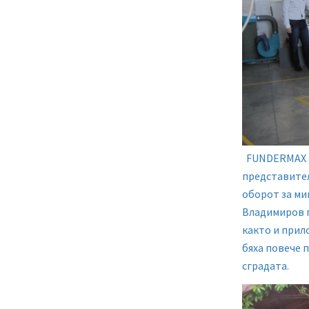
FUNDERMAX и
представител
оборот за ми
Владимиров 
както и прил
бяха повече 
сградата.