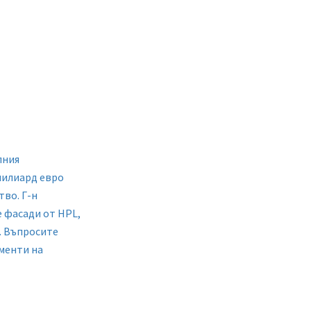
лния
милиард евро
тво. Г-н
 фасади от HPL,
. Въпросите
ементи на