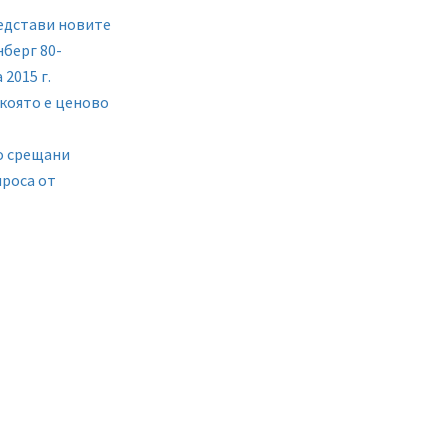
редстави новите
нберг 80-
2015 г.
 която е ценово
то срещани
проса от