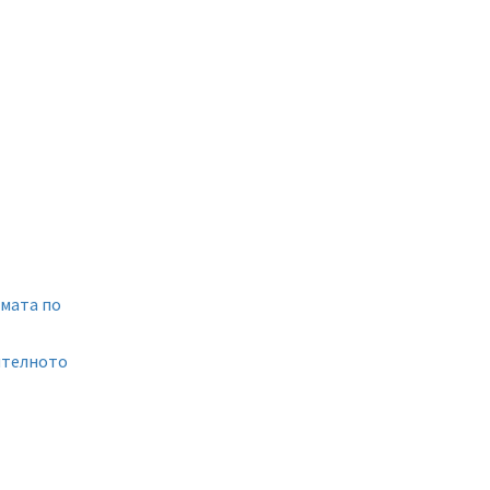
рмата по
оителното