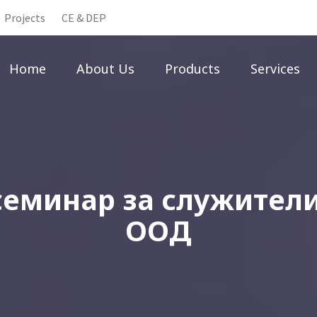
Projects
CE & DEP
Home
About Us
Products
Services
семинар за служители
ООД