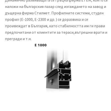
Динамично развиващата се гръцка фирма ETEM, която се
наложи на българския пазар след изгаждането на завод и
дъщерна фирма Стилмет. Профилните системи, студен
профил (E-1000, E-2300 и др. ) се доразвиха и се
проивеждат в България, като стабилността им ги прави
предпочитани от клиентите за тераси,вътрешни врати и
прегради и т.н.
E 1000