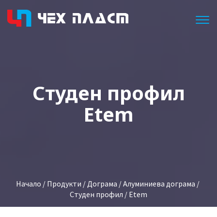
Togg
Студен профил
Etem
Начало
/
Продукти
/
Дограма
/
Алуминиева дограма
/
Студен профил
/ Etem