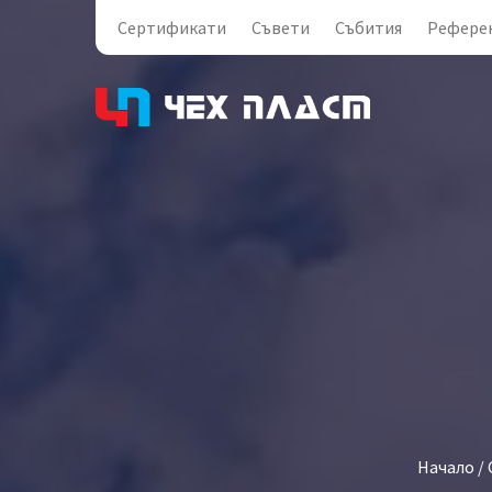
Сертификати
Съвети
Събития
Рефере
Начало
/