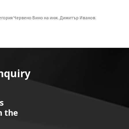
егория Червено Вино на инж. Димитър Иванов.
nquiry
s
n the