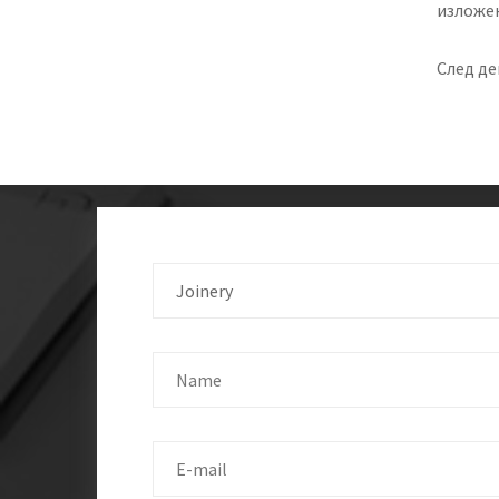
изложен
След де
Joinery