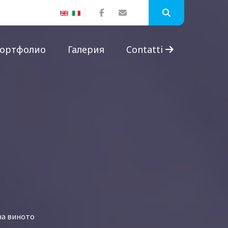
ортфолио
Галерия
Contatti
на виното