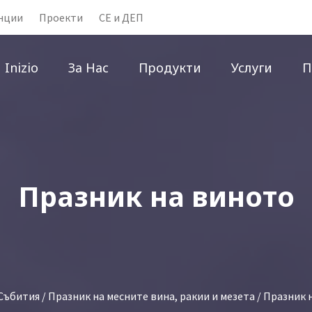
нции
Проекти
CE и ДЕП
Inizio
За Нас
Продукти
Услуги
П
Празник на виното
Събития
/
Празник на месните вина, ракии и мезета
/ Празник 