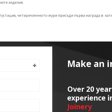
ите изделия.
густация, четиричленното жури присъди първа награда в кат
Make an i
Over 20 year
experience i
Joinery