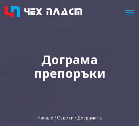
Togg
Дограма
препоръки
Начало
/
Съвети
/ Дограмата