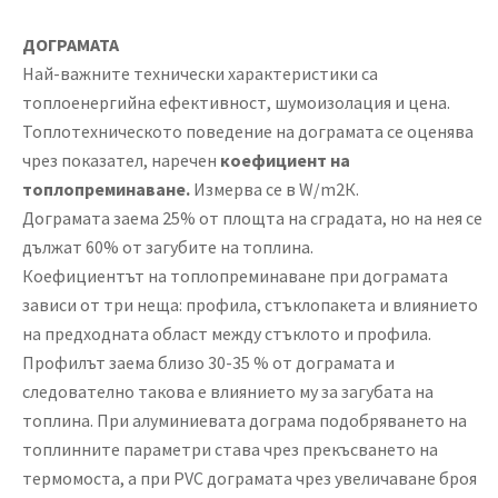
ДОГРАМАТА
Най-важните технически характеристики са
топлоенергийна ефективност, шумоизолация и цена.
Топлотехническото поведение на дограмата се оценява
чрез показател, наречен
коефициент на
топлопреминаване.
Измерва се в W/m2К.
Дограмата заема 25% от площта на сградата, но на нея се
дължат 60% от загубите на топлина.
Коефициентът на топлопреминаване при дограмата
зависи от три неща: профила, стъклопакета и влиянието
на предходната област между стъклото и профила.
Профилът заема близо 30-35 % от дограмата и
следователно такова е влиянието му за загубата на
топлина. При алуминиевата дограма подобряването на
топлинните параметри става чрез прекъсването на
термомоста, а при PVC дограмата чрез увеличаване броя