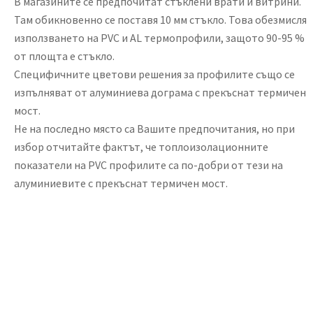
В магазините се предпочитат стъклени врати и витрини.
Там обикновенно се поставя 10 мм стъкло. Това обезмисля
използването на PVC и AL термопрофили, защото 90-95 %
от площта е стъкло.
Специфичните цветови решения за профилите също се
изпълняват от алуминиева дограма с прекъснат термичен
мост.
Не на последно място са Вашите предпочитания, но при
избор отчитайте фактът, че топлоизолационните
показатели на PVC профилите са по-добри от тези на
алуминиевите с прекъснат термичен мост.