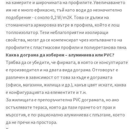
на камерите и широчината на профилите. Увеличаването
им не е много ефикасно, тъй като води до незначително
подобрение - с около 0,2 W/m2К. Това се дължи на
стоманената армировка вътре в профила, който е лош
топлоизолатор. Тези неблагоприятни изолиращи
свойства, могат да се компенсират чрез изпълването на
профилите с пластмасови профили и полиуретанова пяна.
Каква дограма да изберем – алуминиева или
PVC?
Трябва да се убедите, че фирмата, в която се консултирате
е производител и на двата вида дограма. Отговорът е
различен в зависимост от това за къде е дограмата
(офиси, магазини, жилища и др.), какъв цвят искате, каква
е конфигурацията на елементите и т.н.
За жилищата е препоръчителна PVC дограмата, но ако
остъклявате тераса, която да пази прането от прах и
мърсотия, е по-рационално алуминиева с плъзгане, което
да не пречи на простора.