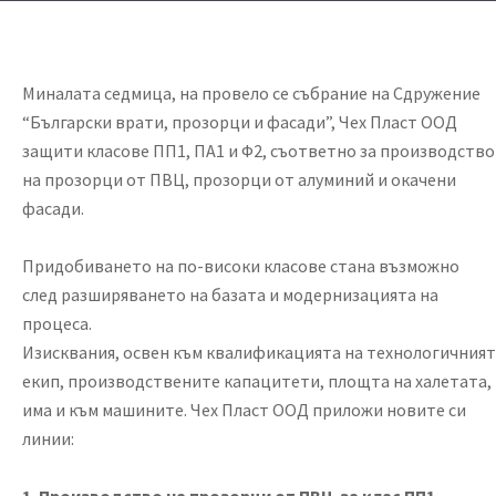
Миналата седмица, на провело се събрание на Сдружение
“Български врати, прозорци и фасади”, Чех Пласт ООД
защити класове ПП1, ПА1 и Ф2, съответно за производство
на прозорци от ПВЦ, прозорци от алуминий и окачени
фасади.
Придобиването на по-високи класове стана възможно
след разширяването на базата и модернизацията на
процеса.
Изисквания, освен към квалификацията на технологичният
екип, производствените капацитети, площта на халетата,
има и към машините. Чех Пласт ООД приложи новите си
линии: