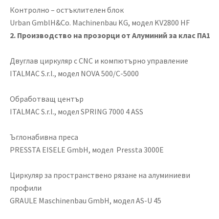
Контролно – остъклителен блок
Urban GmblH&Co. Machinenbau KG, модел KV2800 HF
2. Производство на прозорци от Алуминий
за клас ПА1
Двуглав циркуляр с CNC и компютърно управление
ITALMAC S.r.l., модел NOVA 500/C-5000
Обработващ център
ITALMAC S.r.l., модел SPRING 7000 4 ASS
Ъглонабивна преса
PRESSTA EISELE GmbH, модел Pressta 3000E
Циркуляр за пространствено рязане на алуминиеви
профили
GRAULE Maschinenbau GmbH, модел AS-U 45