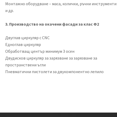
Монтажно оборудване – маса, колички, ръчни инструменти
и др.
3. Производство на окачени фасади
за клас Ф2
Двуглав циркуляр с CNC
Едноглав циркуляр
Обработващ център минимум 3 осен
Двудисков циркуляр за зарязване за зарязване за
пространствени ъгли
Пневматични пистолети за двукомпонентно лепило