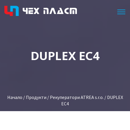
Togg
DUPLEX ЕС4
Начало
/
Продукти
/
Рекуператори ATREA s.r.o.
/ DUPLEX
ЕС4