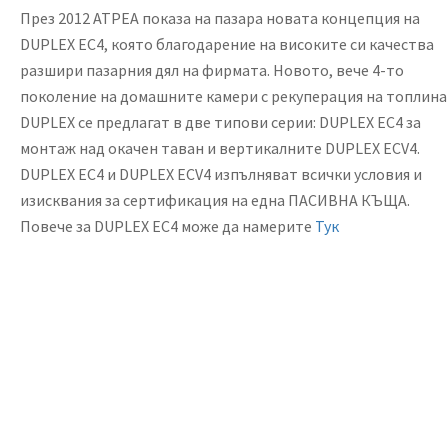
През 2012 АТРЕА показа на пазара новата концепция на
DUPLEX ЕС4, която благодарение на високите си качества
разшири пазарния дял на фирмата. Новото, вече 4-то
поколение на домашните камери с рекуперация на топлина
DUPLEX се предлагат в две типови серии: DUPLEX ЕС4 за
монтаж над окачен таван и вертикалните DUPLEX ЕСV4.
DUPLEX ЕС4 и DUPLEX ЕСV4 изпълняват всички условия и
изисквания за сертификация на една ПАСИВНА КЪЩА.
Повече за DUPLEX ЕС4 може да намерите
Тук