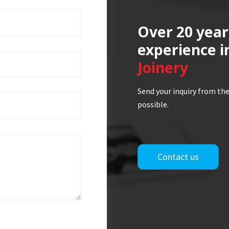
Over 20 year
experience i
Joinery
Send your inquiry from the
possible.
Contact us