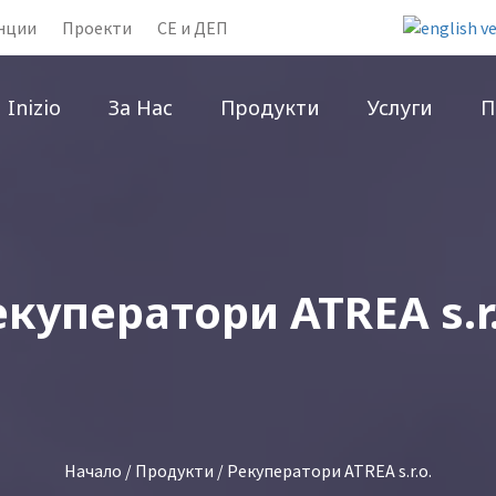
нции
Проекти
CE и ДЕП
Inizio
За Нас
Продукти
Услуги
П
екуператори ATREA s.r.
Начало
/
Продукти
/ Рекуператори ATREA s.r.o.