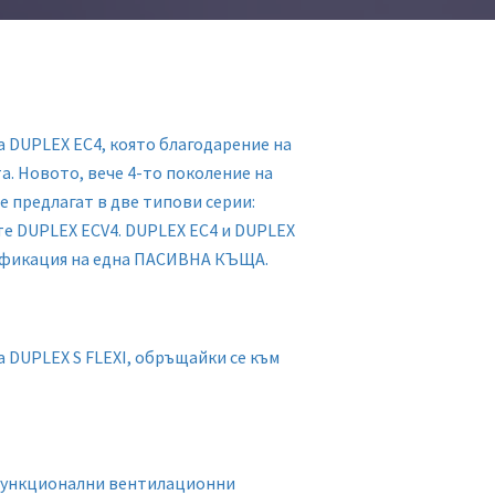
а DUPLEX ЕС4, която благодарение на
а. Новото, вече 4-то поколение на
 предлагат в две типови серии:
те DUPLEX ЕСV4. DUPLEX ЕС4 и DUPLEX
тификация на една ПАСИВНА КЪЩА.
а DUPLEX S FLEXI, обръщайки се към
ифункционални вентилационни