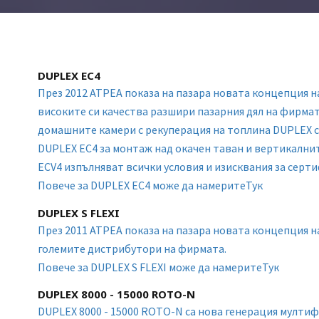
DUPLEX ЕС4
През 2012 АТРЕА показа на пазара новата концепция н
високите си качества разшири пазарния дял на фирмат
домашните камери с рекуперация на топлина DUPLEX се
DUPLEX ЕС4 за монтаж над окачен таван и вертикални
ЕСV4 изпълняват всички условия и изисквания за сер
Повече за DUPLEX ЕС4 може да намерите
Тук
DUPLEX S FLEXI
През 2011 АТРЕА показа на пазара новата концепция н
големите дистрибутори на фирмата.
Повече за DUPLEX S FLEXI може да намерите
Тук
DUPLEX 8000 - 15000 ROTO-N
DUPLEX 8000 - 15000 ROTO-N са нова генерация мулт