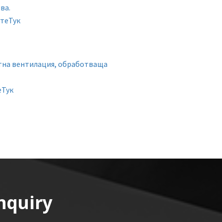
ва.
ите
Тук
тна вентилация, обработваща
е
Тук
nquiry