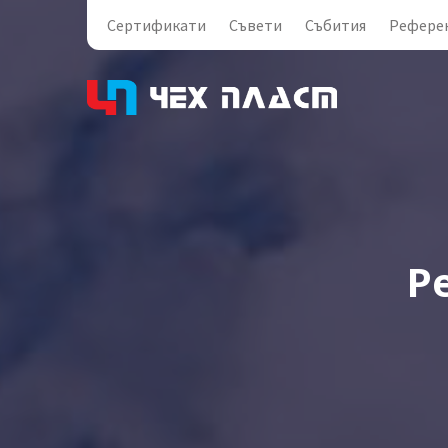
Сертификати
Съвети
Събития
Рефере
Р