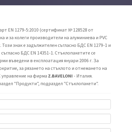
арт EN 1279-5:2010 (сертификат № 128528 от
така и за колеги производители на алуминиева и PVC
. Този знак е задължителен съгласно БДС EN 1279-1 и
г. съгласно БДС EN 14351-1. Стъклопакетите се
ми въведени в експлоатация януари 2006 г. За
окритие, за рязането на стъклото и отнемането на
NC управление на фирма
Z.BAVELONI
- Италия.
раздел "Продукти", подраздел "Стъклопакети".