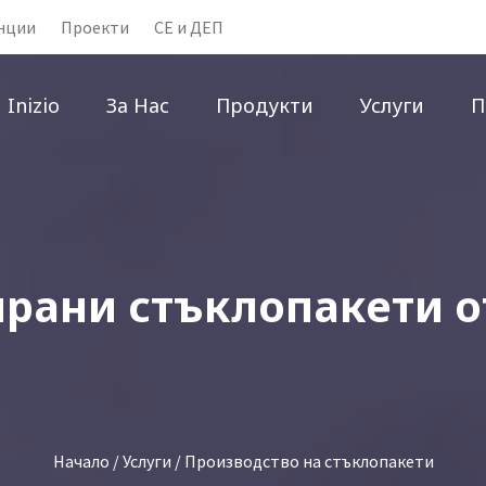
нции
Проекти
CE и ДЕП
Inizio
За Нас
Продукти
Услуги
П
рани стъклопакети от
Начало
/
Услуги
/ Производство на стъклопакети