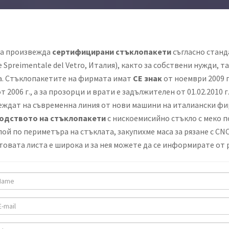
а произвежда
сертифицирани стъклопакети
съгласно станд
e Spreimentale del Vetro, Италия), както за собствени нужди, 
а. Стъклопакетите на фирмата имат
CE знак
от ноември 2009 г
от 2006 г., а за прозорци и врати е задължителен от 01.02.2010 
ждат на съвременна линия от нови машини на италиански фир
одството на стъклопакети
с нискоемисийно стъкло с меко п
лой по периметъра на стъклата, закупихме маса за рязане с C
овата листа е широка и за нея можете да се информирате от 