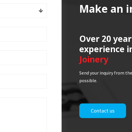
Make an i
Over 20 year
experience i
Joinery
Send your inquiry from the
possible.
Contact us