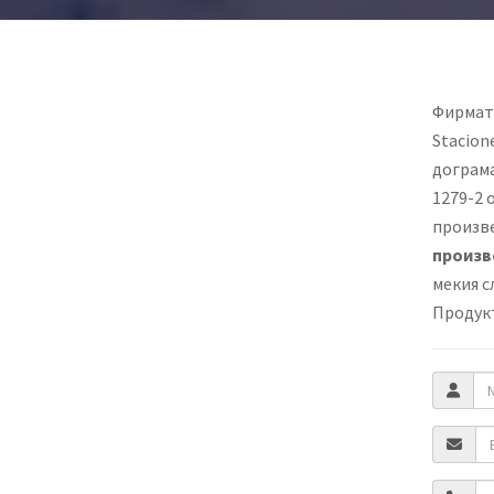
Фирмат
Stacion
дограм
1279-2 
произве
произв
мекия с
Продукт