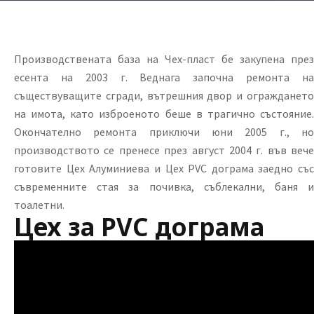
Производствената база на Чех-пласт бе закупена през
есента на 2003 г. Веднага започна ремонта на
съществуващите сгради, вътрешния двор и ограждането
на имота, като изброеното беше в трагично състояние.
Окончателно ремонта приключи юни 2005 г., но
производството се пренесе през август 2004 г. във вече
готовите Цех Алуминиева и Цех PVC дограма заедно със
съвременните стая за почивка, съблекални, баня и
тоалетни.
Цех за PVC дограма