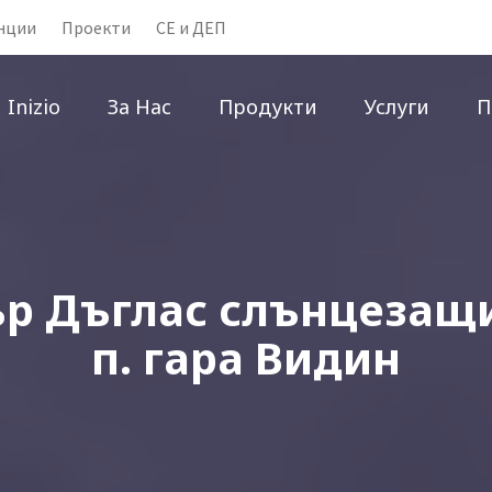
нции
Проекти
CE и ДЕП
Inizio
За Нас
Продукти
Услуги
П
р Дъглас слънцезащи
п. гара Видин