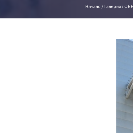
Начало
/
Галерия
/
ОБ