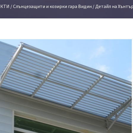
ЕКТИ
/
Слънцезащити и козирки гара Видин
/ Детайл на Хънтъ