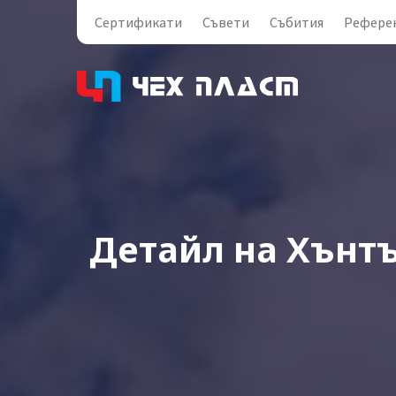
Сертификати
Съвети
Събития
Рефере
Детайл на Хънтъ