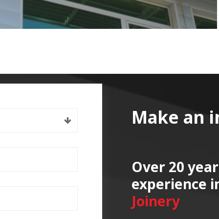
Make an i
Over 20 year
experience i
Joinery