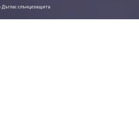
р Дъглас слънцезащита