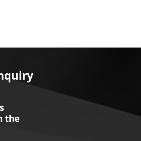
nquiry
s
n the