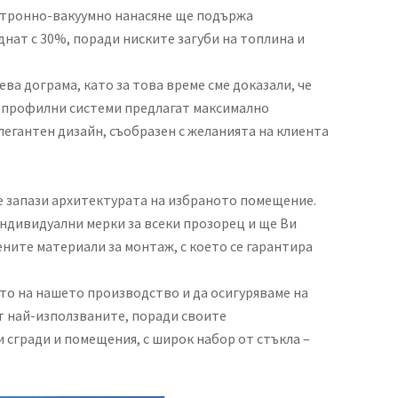
нетронно-вакуумно нанасяне ще подържа
днат с 30%, поради ниските загуби на топлина и
а дограма, като за това време сме доказали, че
е профилни системи предлагат максимално
егантен дизайн, съобразен с желанията на клиента
е запази архитектурата на избраното помещение.
ндивидуални мерки за всеки прозорец и ще Ви
ните материали за монтаж, с което се гарантира
то на нашето производство и да осигуряваме на
т най-използваните, поради своите
 сгради и помещения, с широк набор от стъкла –