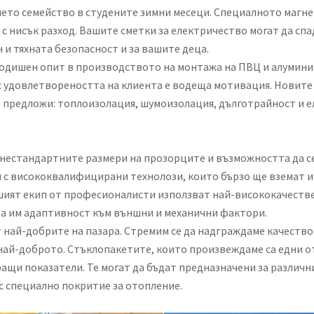
вашето семейство в студените зимни месеци. Специалното маг
с нисък разход. Вашите сметки за електричество могат да спа
и тяхната безопасност и за вашите деца.
одишен опит в производството на монтажа на ПВЦ и алуминиев
нас удовлетвореността на клиента е водеща мотивация. Новит
 предложи: топлоизолация, шумоизолация, дълготрайност и ел
 нестандартните размери на прозорците и възможността да с
 с висококвалифицирани технолози, които бързо ще вземат и
ашият екип от професионалисти използват най-висококачестве
та им адаптивност към външни и механични фактори.
най-добрите на пазара. Стремим се да надграждаме качество
ай-доброто. Стъклопакетите, които произвеждаме са едни о
и показатели. Те могат да бъдат предназначени за различни
ъс специално покритие за отопление.