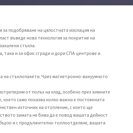
 и за подобряване на цялостната изолация на
Пласт въведе нова технология за покритие на
закалени стъкла.
, така и за офис сгради и дори СПА центрове и
ра на стъклопакети. Чрез магнетронно-вакуумното
 потреперим от полъх на хлад, особено през зимните
, което само показва колко важна е постоянната
нствен източник на отопление, с което ще
дството зимата не бива да е повод вашата дейност
бързо и с продължително топлоотделяне, вашата