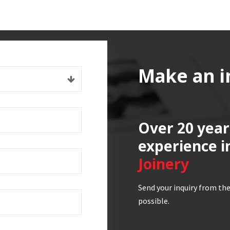
Make an i
Over 20 year
experience i
Joinery
Send your inquiry from the
possible.