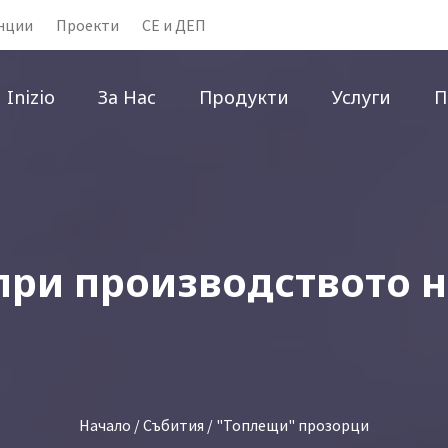
нции
Проекти
CE и ДЕП
Inizio
За Нас
Продукти
Услуги
П
при производството н
Начало
/
Събития
/ "Топлещи" прозорци