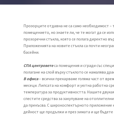
Прозорците отдавна не са само необходимост – те
помещението, но знаете ли, че те могат да се из
прозоречни стъкла, която се полага директно вър
Приложенията на новите стъкла са почти неогран
басейни.
СПА центровете
са помещения и сгради със спец
полагане на слой върху стъклото се намалява др
В офиса
– всички прекарваме голяма част от врем
месеци. Липсата на комфорт и уютна работна ср
температура за продуктивността. Нашите двукам
спестите средства за закупуване на отоплителни
да прекъсва. С широкоспектърното приложение 
дейност ще продължи и през зимата и ще бъдете 