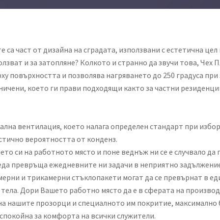
 са част от дизайна на сградата, използвани с естетична цел
ползват и за затопляне? Колкото и странно да звучи това, Чех 
ху повърхността и позволява нагряването до 250 градуса при 
ичени, което ги прави подходящи както за частни резиденции
иална вентилация, което налага определен стандарт при избо
астично вероятността от конденз.
ето си на работното място и поне веднъж ни се е случвало да
еда превръща ежедневните ни задачи в неприятно задължение
ерни и трикамерни стъклопакети могат да се превърнат в еди
 тела. Дори Вашето работно място да е в сферата на произво
на нашите прозорци и специалното им покритие, максимално 
спокойна за комфорта на всички служители.