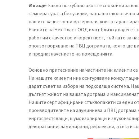
В къщи
- kакво по-хубаво ако сте спокойни за 
температурата без усилие, напълно екологично и 
нашите качествени материали, които гарантиран 
Екипите на Чех Пласт ООД имат близо двадесет г
работим с качество и коректност, тъй като за 
оползотворяване на ПВЦ дограмата, която ще ви
и предназначението на помещенията.
Основно притеснение на частните ни клиенти са
На нашите клиенти ние осигуряваме консултации
дадат съвет за избора на подходяща система. Н
дългият живот на вашата дограма и максимална
Нашите сертифицирани стъклопакети са едни от 
производителите на алуминиева и ПВЦ дограма н
енргоспестяващи, шумоизолиращи и звукоизолиращ
декоративни, ламинирани, рефлексни, а сега и с