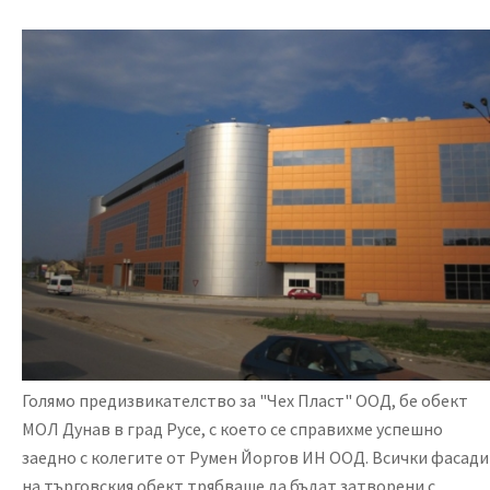
Голямо предизвикателство за "Чех Пласт" ООД, бе обект
МОЛ Дунав в град Русе, с което се справихме успешно
заедно с колегите от Румен Йоргов ИН ООД. Всички фасади
на търговския обект трябваше да бъдат затворени с