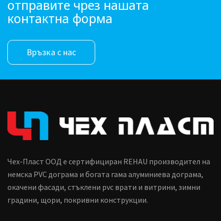
отправите чрез нашата
контактна форма
Връзка с нас
Чех-Пласт ООД е сертифициран REHAU производител на
немска PVC дограма и богата гама алуминиева дограма,
окачени фасади, стъклени pvc врати и витрини, зимни
градини, щори, покривни конструкции.