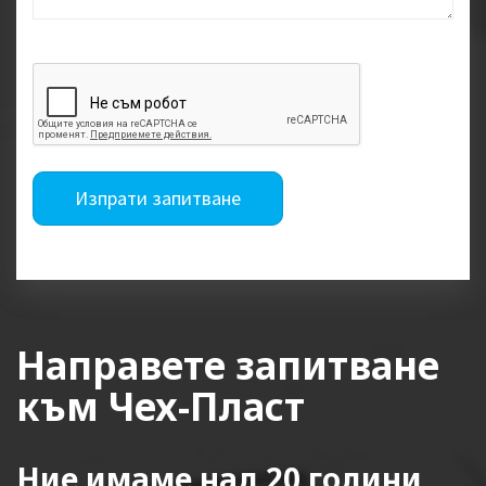
Изпрати запитване
Направете запитване
към Чех-Пласт
Ние имаме над 20 години