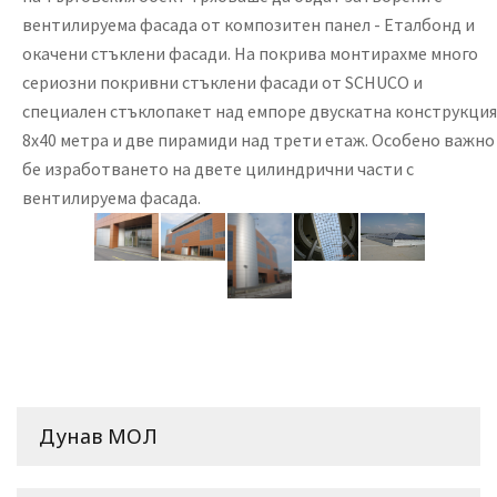
вентилируема фасада от композитен панел - Еталбонд и
окачени стъклени фасади. На покрива монтирахме много
сериозни покривни стъклени фасади от SCHUCO и
специален стъклопакет над емпоре двускатна конструкция
8х40 метра и две пирамиди над трети етаж. Особено важно
бе изработването на двете цилиндрични части с
вентилируема фасада.
Дунав МОЛ