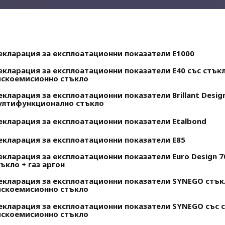
екларация за експлоатационни показатели E1000
екларация за експлоатационни показатели E40 със стък
искоемисионно стъкло
кларация за експлоатационни показатели Brillant Desig
ултифункционално стъкло
екларация за експлоатационни показатели Etalbond
екларация за експлоатационни показатели E85
екларация за експлоатационни показатели Euro Design 7
ъкло + газ аргон
екларация за експлоатационни показатели SYNEGO стък
искоемисионно стъкло
екларация за експлоатационни показатели SYNEGO със 
искоемисионно стъкло