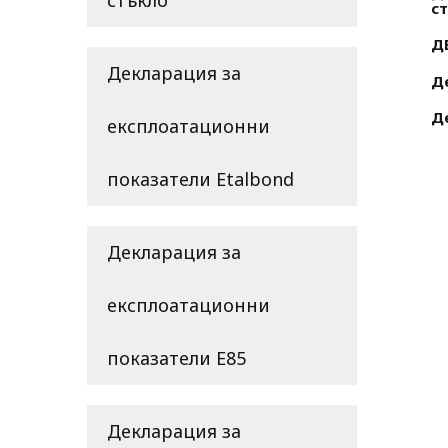
стъкло
с
Д
Декларация за
Д
Д
експлоатационни
показатели Etalbond
Декларация за
експлоатационни
показатели E85
Декларация за