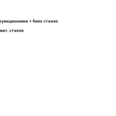
функционално + бяло стъкло
мат. стъкло