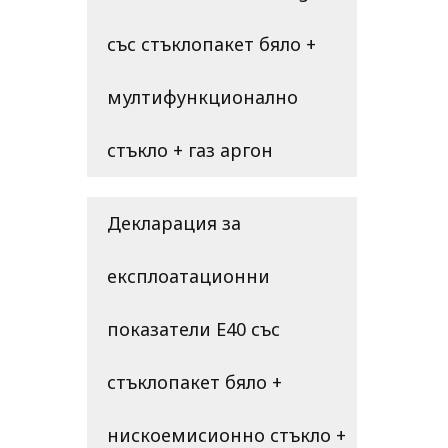
със стъклопакет бяло +
мултифункционално
стъкло + газ аргон
Декларация за
експлоатационни
показатели E40 със
стъклопакет бяло +
нискоемисионно стъкло +