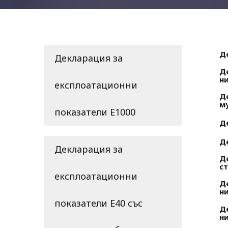
Д
Декларация за
Д
н
експлоатационни
Де
м
показатели E1000
Д
Д
Декларация за
Д
ст
експлоатационни
Д
н
показатели E40 със
Д
н