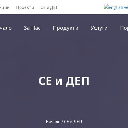
нции
Проекти
CE и ДЕП
чало
За Нас
Продукти
Услуги
По
CE и ДЕП
Начало
/ CE и ДЕП