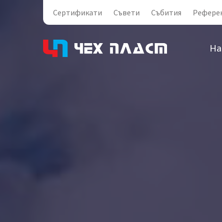
Сертификати
Съвети
Събития
Рефере
На