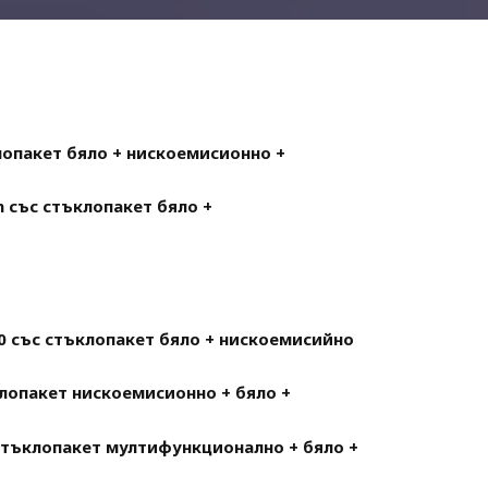
лопакет бяло + нискоемисионно +
n със стъклопакет бяло +
0 със стъклопакет бяло + нискоемисийно
лопакет нискоемисионно + бяло +
стъклопакет мултифункционално + бяло +