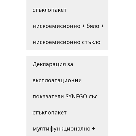
стъклопакет
нискоемисионно + бяло +
нискоемисионно стъкло
Декларация за
експлоатационни
показатели SYNEGO със
стъклопакет
мултифункционално +