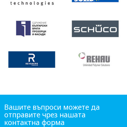
Вашите въпроси можете да
отправите чрез нашата
контактна форма