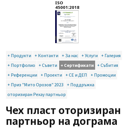
ISO
45001:2018
+ Продукти
+ Контакти
+ За нас
+ Услуги
+ Галерия
+ Портфолио
+ Съвети
+ Сертификати
+ Събития
+ Референции
+ Проекти
+ CE и ДЕП
+ Промоции
+ Приз "Мито Орозов" 2023
+ Поддръжка
оторизиран Рехау партньор
Чех пласт оторизиран
партньор на дограма