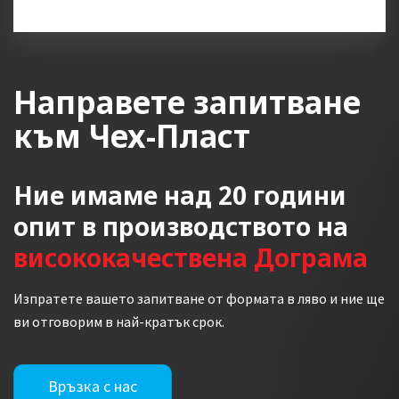
Направете запитване
към Чех-Пласт
Ние имаме над 20 години
опит в производството на
висококачествена Дограма
Изпратете вашето запитване от формата в ляво и ние ще
ви отговорим в най-кратък срок.
Връзка с нас