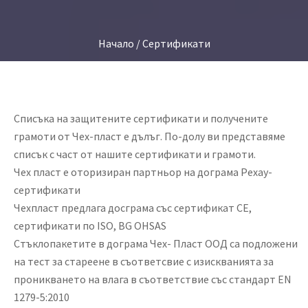
Начало
/ Сертификати
Списъка на защитените сертификати и получените
грамоти от Чех-пласт е дълъг. По-долу ви представяме
списък с част от нашите сертификати и грамоти.
Чех пласт е оторизиран партньор на дограма Рехау-
сертификати
Чехпласт предлага досграма със сертификат СЕ,
сертификати по ISO, BG OHSAS
Стъклопакетите в дограма Чех- Пласт ООД са подложени
на тест за стареене в съответсвие с изискванията за
проникването на влага в съответствие със стандарт EN
1279-5:2010