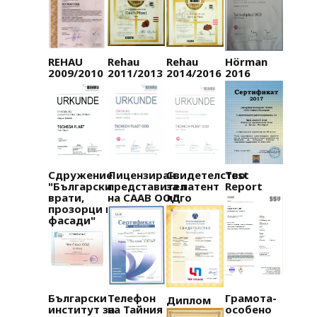
REHAU
Rehau
Rehau
Hörman
2009/2010
2011/2013
2014/2016
2016
Сдружение
Лицензиран
Свидетелство
Test
"Български
представител
за патент
Report
врати,
на СААВ ООД
лого
прозорци и
фасади"
Български
Телефон
Грамота-
Диплом
институт за
на Тайния
особено