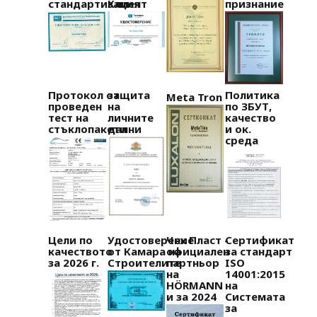
стандартизация
Клиент
признание
Протокол от
защита
Политика
Meta Tron
проведен
на
по ЗБУТ,
тест на
личните
качество
стъклопакети
данни
и ок.
среда
Цели по
Удостоверение
Чех Пласт -
Сертификат
качеството
от Камара на
официален
за стандарт
за 2026 г.
Строителите
партньор
ISO
на
14001:2015
HÖRMANN
на
и за 2024
Системата
за