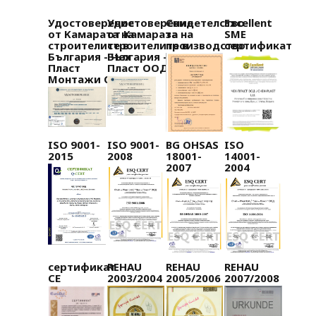
Удостоверение
Удостоверение
Свидетелство
Excellent
от Kамарата на
от Камарата на
за
SME
строителите в
строителите в
производство
сертификат
България - Чех
България - Чех
Пласт
Пласт ООД
Монтажи ООД
ISO 9001-
ISO 9001-
BG OHSAS
ISO
2015
2008
18001-
14001-
2007
2004
сертификат
REHAU
REHAU
REHAU
СЕ
2003/2004
2005/2006
2007/2008