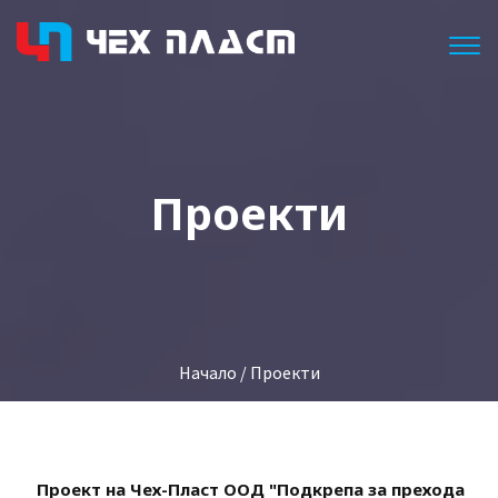
Togg
Проекти
Начало
/ Проекти
Проект на Чех-Пласт ООД "Подкрепа за прехода