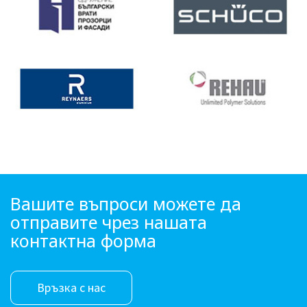
Вашите въпроси можете да
отправите чрез нашата
контактна форма
Връзка с нас