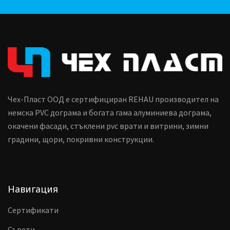
Чех-Пласт ООД е сертифициран REHAU производител на
немска PVC дограма и богата гама алуминиева дограма,
окачени фасади, стъклени pvc врати и витрини, зимни
градини, щори, покривни конструкции.
Навигация
Сертификати
Съвети