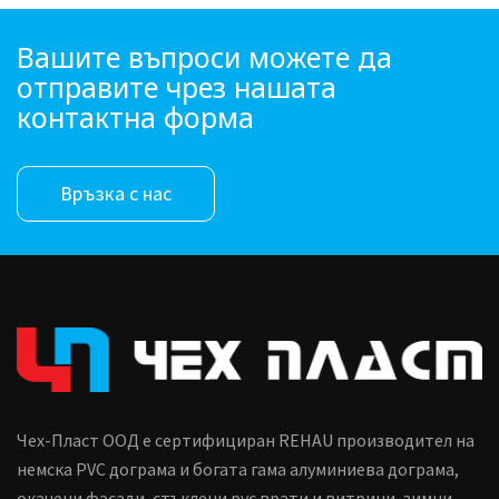
Вашите въпроси можете да
отправите чрез нашата
контактна форма
Връзка с нас
Чех-Пласт ООД е сертифициран REHAU производител на
немска PVC дограма и богата гама алуминиева дограма,
окачени фасади, стъклени pvc врати и витрини, зимни