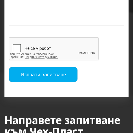
Изпрати запитване
Направете запитване
към Чех-Пласт