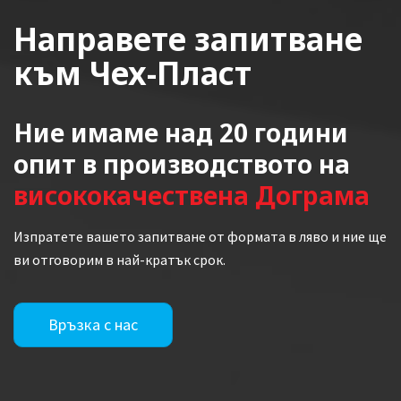
Направете запитване
към Чех-Пласт
Ние имаме над 20 години
опит в производството на
висококачествена Дограма
Изпратете вашето запитване от формата в ляво и ние ще
ви отговорим в най-кратък срок.
Връзка с нас