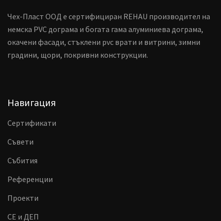
Чех-Пласт ООД е сертифициран REHAU производител на
немска PVC дограма и богата гама алуминиева дограма,
окачени фасади, стъклени pvc врати и витрини, зимни
градини, щори, покривни конструкции.
Навигация
Сертификати
Съвети
Събития
Референции
Проекти
CE и ДЕП