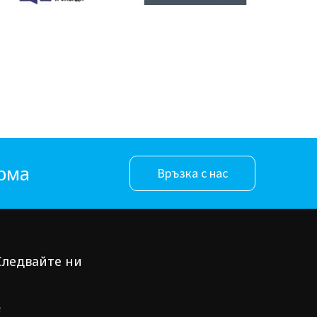
орма
Връзка с нас
Следвайте ни