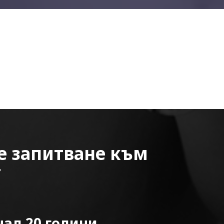
е запитване към
т
ад 20 години