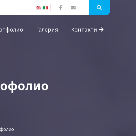
ртфолио
Галерия
Контакти
фофолио
офолио