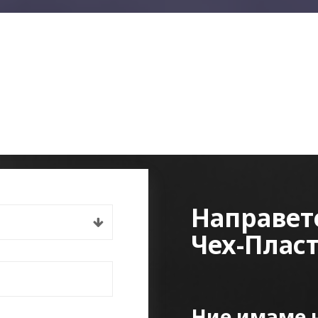
Направет
Чех-Плас
Ние имаме н