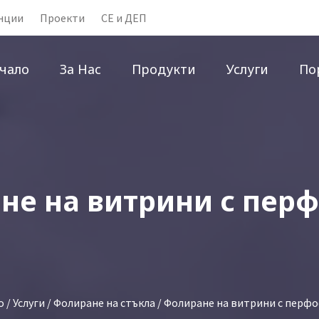
нции
Проекти
CE и ДЕП
чало
За Нас
Продукти
Услуги
По
не на витрини с пер
о
/
Услуги
/
Фолиране на стъкла
/ Фолиране на витрини с перф