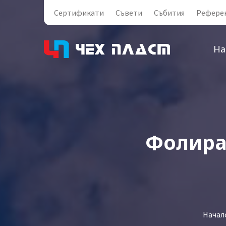
Сертификати
Съвети
Събития
Рефере
На
Фолира
Начал