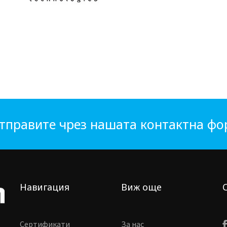
тправите чрез нашата контактна ф
Навигация
Виж още
Сертификати
За нас