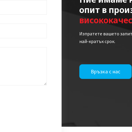
опит в прои
висококаче
Изпратете вашето запит
най-кратък срок.
Връзка с нас