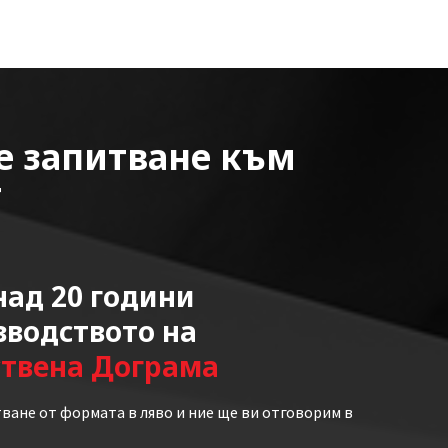
е запитване към
т
ад 20 години
зводството на
ствена Дограма
ване от формата в ляво и ние ще ви отговорим в