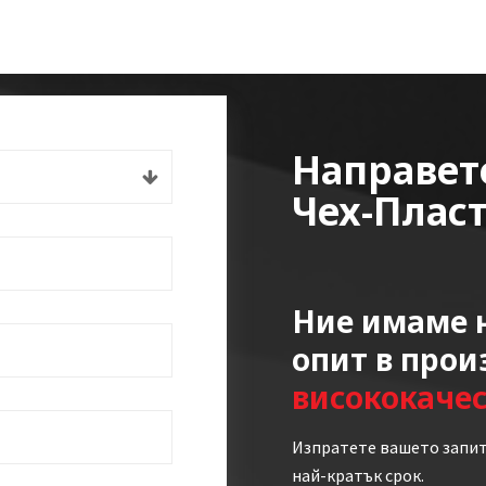
Направет
Чех-Плас
Ние имаме н
опит в прои
висококаче
Изпратете вашето запит
най-кратък срок.