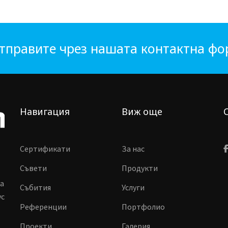
тправите чрез нашата контактна ф
Навигация
Виж още
Сертификати
За нас
Съвети
Продукти
ма
Събития
Услуги
vc
Референции
Портфолио
Проекти
Галерия