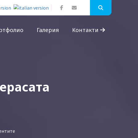
ртфолио
Галерия
Контакти
терасата
ментите