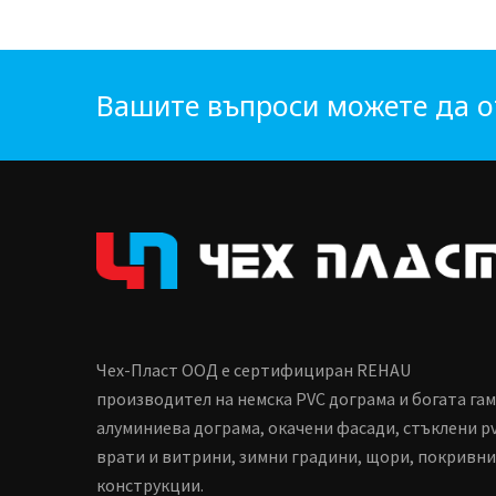
Вашите въпроси можете да о
Чех-Пласт ООД е сертифициран REHAU
производител на немска PVC дограма и богата га
алуминиева дограма, окачени фасади, стъклени p
врати и витрини, зимни градини, щори, покривни
конструкции.