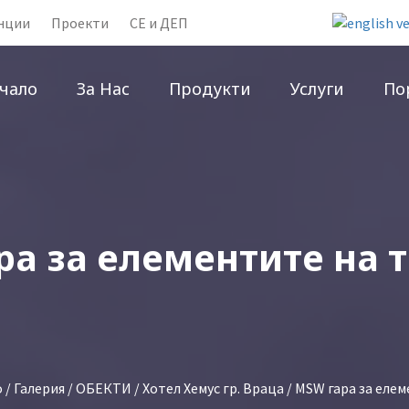
нции
Проекти
CE и ДЕП
чало
За Нас
Продукти
Услуги
По
а за елементите на 
о
/
Галерия
/
ОБЕКТИ
/
Хотел Хемус гр. Враца
/ MSW гара за еле