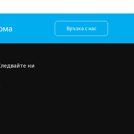
орма
Връзка с нас
Следвайте ни