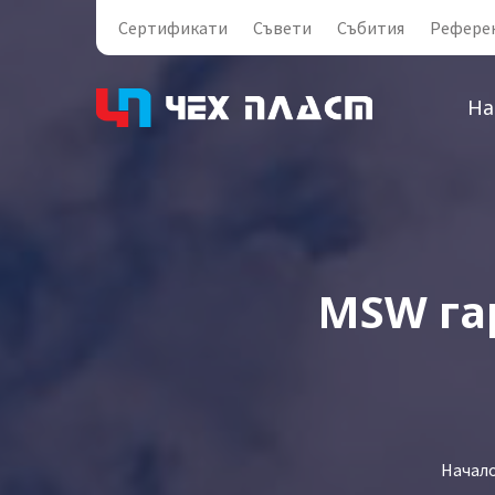
Сертификати
Съвети
Събития
Рефере
На
MSW гар
Начал