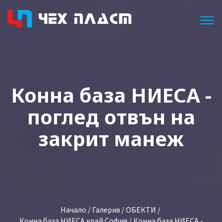
Togg
Конна база НИЕСА -
поглед отвън на
закрит манеж
Начало
/
Галерия
/
ОБЕКТИ
/
Конна база НИЕСА край София
/ Конна база НИЕСА -