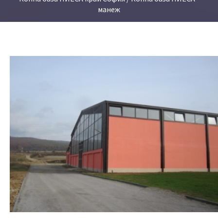
манеж