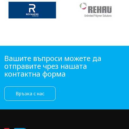
Вашите въпроси можете да
отправите чрез нашата
контактна форма
Връзка с нас