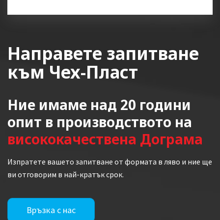
Направете запитване
към Чех-Пласт
Ние имаме над 20 години
опит в производството на
висококачествена Дограма
Изпратете вашето запитване от формата в ляво и ние ще
ви отговорим в най-кратък срок.
Връзка с нас