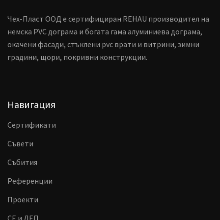
Чех-Пласт ООД е сертифициран REHAU производител на
немска PVC дограма и богата гама алуминиева дограма,
окачени фасади, стъклени pvc врати и витрини, зимни
градини, щори, покривни конструкции.
Навигация
Сертификати
Съвети
Събития
Референции
Проекти
CE и ДЕП