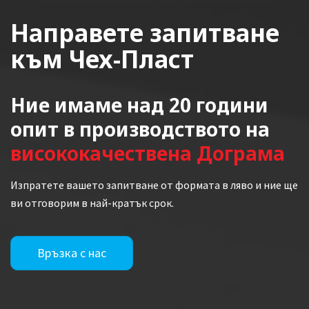
Направете запитване
към Чех-Пласт
Ние имаме над 20 години
опит в производството на
висококачествена Дограма
Изпратете вашето запитване от формата в ляво и ние ще
ви отговорим в най-кратък срок.
Връзка с нас