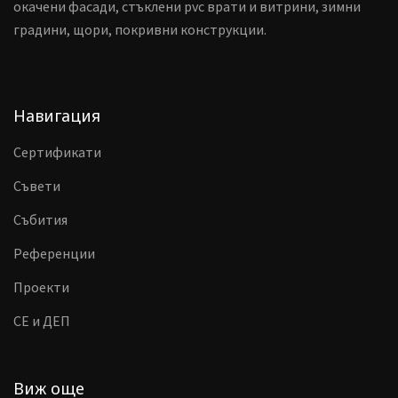
окачени фасади, стъклени pvc врати и витрини, зимни
градини, щори, покривни конструкции.
Навигация
Сертификати
Съвети
Събития
Референции
Проекти
CE и ДЕП
Виж още