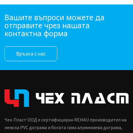
Вашите въпроси можете да
отправите чрез нашата
контактна форма
Връзка с нас
Чех-Пласт ООД е сертифициран REHAU производител на
немска PVC дограма и богата гама алуминиева дограма,