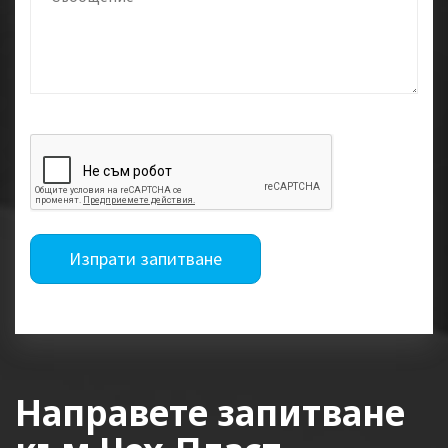
Изпрати запитване
Направете запитване