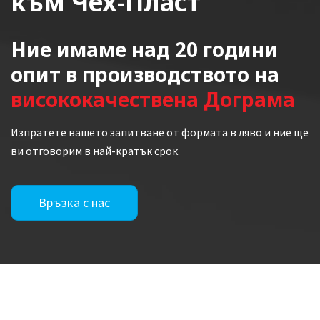
към Чех-Пласт
Ние имаме над 20 години
опит в производството на
висококачествена Дограма
Изпратете вашето запитване от формата в ляво и ние ще
ви отговорим в най-кратък срок.
Връзка с нас