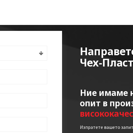
Направет
Чех-Плас
Ние имаме н
опит в прои
висококаче
Изпратете вашето запит