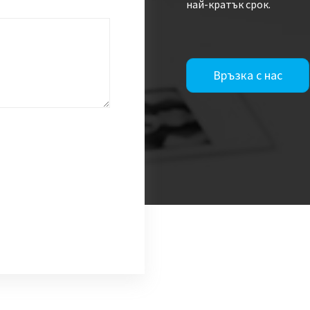
най-кратък срок.
Връзка с нас