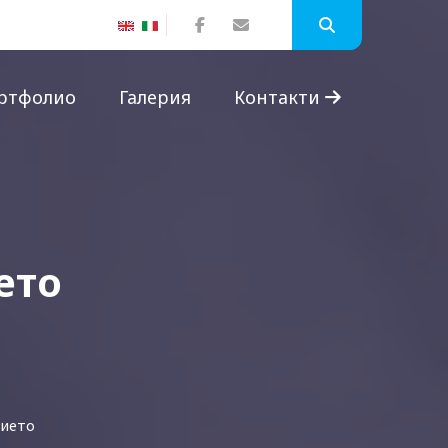
ртфолио
Галерия
Контакти
ето
нието