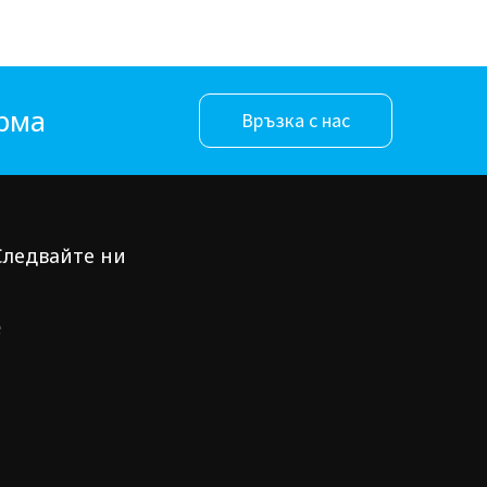
орма
Връзка с нас
Следвайте ни