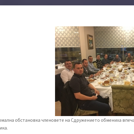
мална обстановка членовете на Сдружението обмениха впеча
ика.