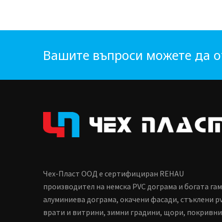
Вашите въпроси можете да о
Чех-Пласт ООД е сертифициран REHAU
производител на немска PVC дограма и богата га
алуминиева дограма, окачени фасади, стъклени p
врати и витрини, зимни градини, щори, покривни