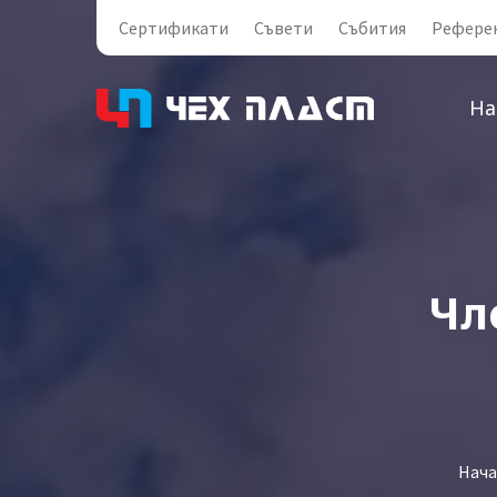
Сертификати
Съвети
Събития
Рефере
На
Чл
Нача