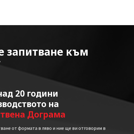
е запитване към
т
ад 20 години
зводството на
ствена Дограма
ване от формата в ляво и ние ще ви отговорим в