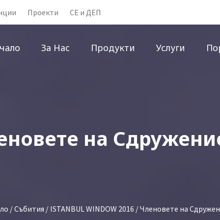
нции
Проекти
CE и ДЕП
чало
За Нас
Продукти
Услуги
По
еновете на Сдружени
ло
/
Събития
/
ISTANBUL WINDOW 2016
/ Членовете на Сдруже