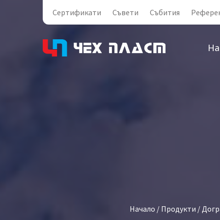
Сертификати
Съвети
Събития
Рефере
На
Начало
/
Продукти
/
Догр