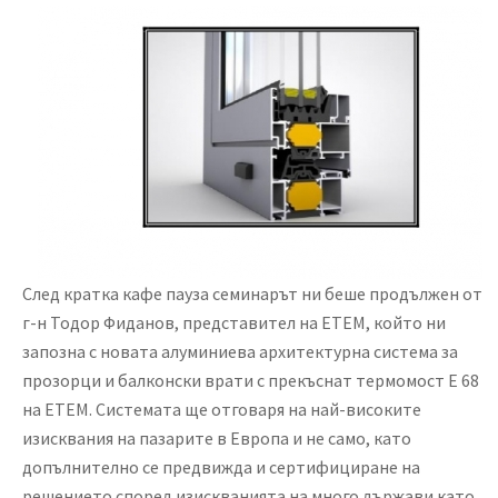
След кратка кафе пауза семинарът ни беше продължен от
г-н Тодор Фиданов, представител на ETEM, който ни
запозна с новата алуминиева архитектурна система за
прозорци и балконски врати с прекъснат термомост Е 68
на ЕТЕМ. Системата ще отговаря на най-високите
изисквания на пазарите в Европа и не само, като
допълнително се предвижда и сертифициране на
решението според изискванията на много държави като