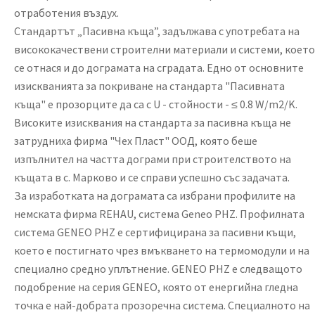
отработения въздух.
Стандартът „Пасивна къща”, задължава с употребата на
висококачествени строителни материали и системи, което
се отнася и до дограмата на сградата. Едно от основните
изискванията за покриване на стандарта "Пасивната
къща" е прозорците да са с U - стойности - ≤ 0.8 W/m2/K.
Високите изисквания на стандарта за пасивна къща не
затрудниха фирма "Чех Пласт" ООД, която беше
изпълнител на частта дограми при строителството на
къщата в с. Марково и се справи успешно със задачата.
За изработката на дограмата са избрани профилите на
немската фирма REHAU, система Geneo PHZ. Профилната
система GENEO PHZ е сертифицирана за пасивни къщи,
което е постигнато чрез вмъкването на термомодули и на
специално средно уплътнение. GENEO PHZ е следващото
подобрение на серия GENEO, която от енергийна гледна
точка е най-добрата прозоречна система. Специалното на