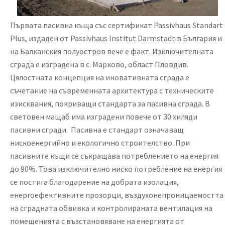
Първата пасивна къща със сертификат Passivhaus Standart
Plus, издаден от Passivhaus Institut Darmstadt в България и
на Балканския полуостров вече е факт. Изключителната
сграда е изградена в с. Марково, област Пловдив.
Цялостната концепция на иновативната сграда е
съчетание на съвременната архитектура с техническите
изисквания, покриващи стандарта за пасивна сграда. В
световен мащаб има изградени повече от 30 хиляди
пасивни сгради. Пасивна е стандарт означаващ
нискоенергийно и екологично строителство. При
пасивните къщи се съкращава потреблението на енергия
до 90%. Това изключително ниско потребление на енергия
се постига благодарение на добрата изолация,
енергоефективните прозорци, въздухонепроницаемостта
на сградната обвивка и контролираната вентилация на
помещенията с възстановяване на енергията от