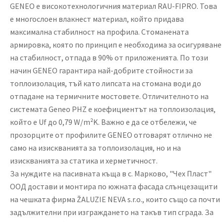
GENEO е високотехнологичния материал RAU-FIPRO. Това
е многослоен влакнест материал, който придава
максимална стабилност на профила. Стоманената
армировка, която по принцип е необходима за осигуряване
на стабилност, отпада в 90% от приложенията. По този
начин GENEO гарантира най-добрите стойности за
топлоизолация, тъй като липсата на стомана води до
отпадане на термичните мостовете. Отличителното на
системата Geneo PHZ е коефициентът на топлоизолация,
който е Uf до 0,79 W/m²K. Важно е да се отбележи, че
прозорците от профилите GENEO отговарят отлично не
само на изискванията за топлоизолация, но и на
изискванията за статика и херметичност.
За нуждите на пасивната къща в с. Марково, "Чех Пласт"
ООД достави и монтира по южната фасада слънцезащити
на чешката фирма ŽALUZIE NEVA s.r.o., които също са почти
задължителни при изграждането на такъв тип сграда. За