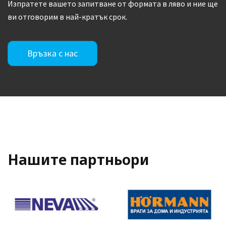
Изпратете вашето запитване от формата в ляво и ние ще
ви отговорим в най-кратък срок.
Връзка с нас
Нашите партньори