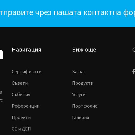
тправите чрез нашата контактна ф
Навигация
Виж още
Сертификати
За нас
Съвети
Продукти
ма
Събития
Услуги
vc
Референции
Портфолио
Проекти
Галерия
CE и ДЕП