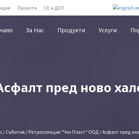
нции
Проекти
CE и ДЕП
чало
За Нас
Продукти
Услуги
По
Асфалт пред ново хал
о
/
Събития
/
Ретроспекция "Чех Пласт" ООД
/ Асфалт пред но