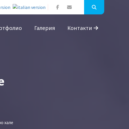
ртфолио
Галерия
Контакти
е
во хале