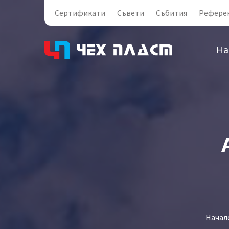
Сертификати
Съвети
Събития
Рефере
На
Начал