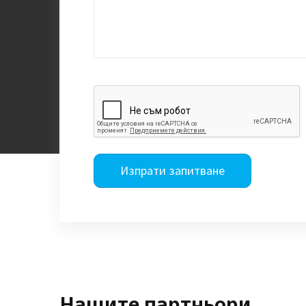
Изпрати запитване
Нашите партньори