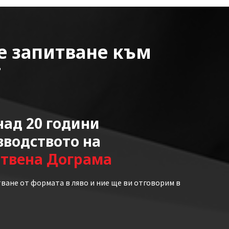
е запитване към
т
ад 20 години
зводството на
ствена Дограма
ване от формата в ляво и ние ще ви отговорим в