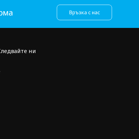
орма
Връзка с нас
Следвайте ни