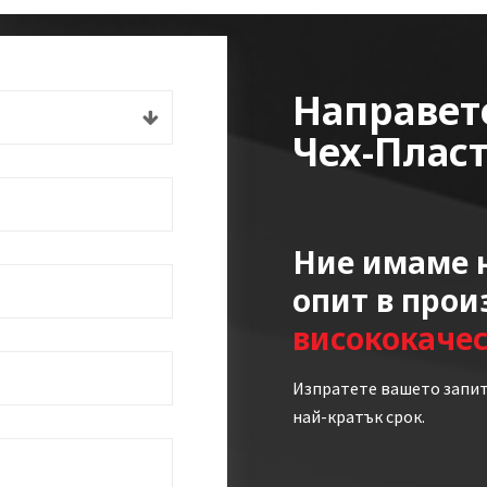
Направет
Чех-Плас
Ние имаме н
опит в прои
висококаче
Изпратете вашето запит
най-кратък срок.