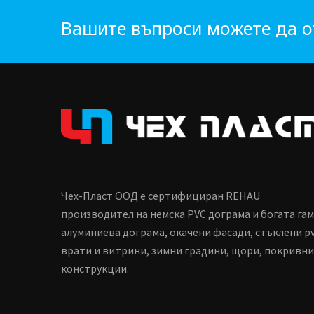
Вашите въпроси можете да о
Чех-Пласт ООД е сертифициран REHAU
производител на немска PVC дограма и богата га
алуминиева дограма, окачени фасади, стъклени p
врати и витрини, зимни градини, щори, покривни
конструкции.