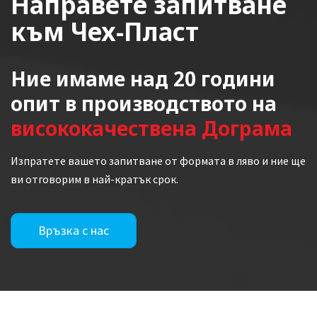
Направете запитване
към Чех-Пласт
Ние имаме над 20 години
опит в производството на
висококачествена Дограма
Изпратете вашето запитване от формата в ляво и ние ще
ви отговорим в най-кратък срок.
Връзка с нас