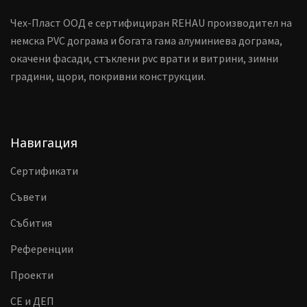
Чех-Пласт ООД е сертифициран REHAU производител на
немска PVC дограма и богата гама алуминиева дограма,
окачени фасади, стъклени pvc врати и витрини, зимни
градини, щори, покривни конструкции.
Навигация
Сертификати
Съвети
Събития
Референции
Проекти
CE и ДЕП