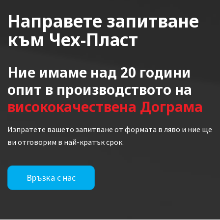
Направете запитване
към Чех-Пласт
Ние имаме над 20 години
опит в производството на
висококачествена Дограма
Изпратете вашето запитване от формата в ляво и ние ще
ви отговорим в най-кратък срок.
Връзка с нас