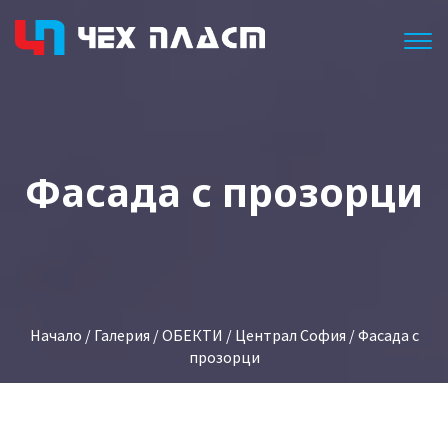
Togg
Фасада с прозорци
Начало
/
Галерия
/
ОБЕКТИ
/
Централ София
/ Фасада с
прозорци