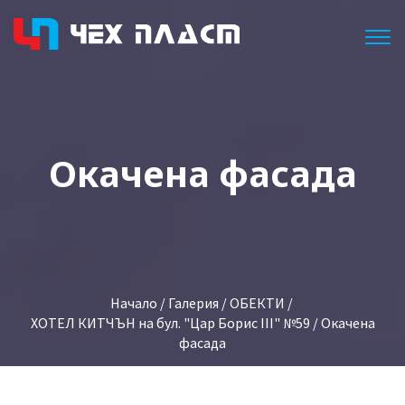
Togg
Окачена фасада
Начало
/
Галерия
/
ОБЕКТИ
/
ХОТЕЛ КИТЧЪН на бул. "Цар Борис III" №59
/ Окачена
фасада