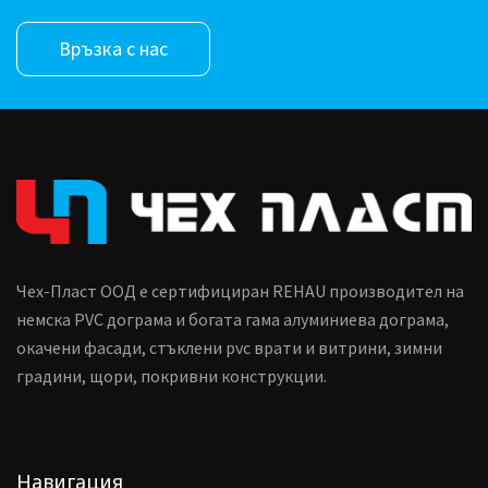
Връзка с нас
Чех-Пласт ООД е сертифициран REHAU производител на
немска PVC дограма и богата гама алуминиева дограма,
окачени фасади, стъклени pvc врати и витрини, зимни
градини, щори, покривни конструкции.
Навигация