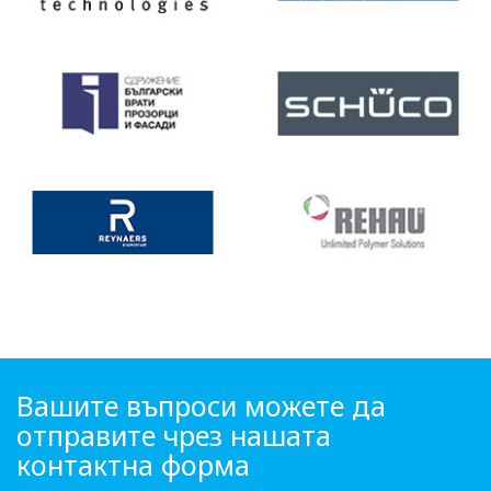
Вашите въпроси можете да
отправите чрез нашата
контактна форма