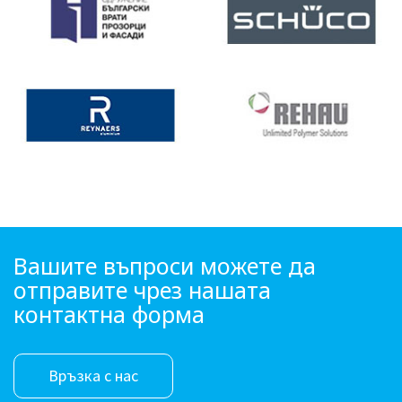
Вашите въпроси можете да
отправите чрез нашата
контактна форма
Връзка с нас