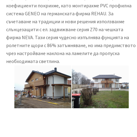
коефициенти покрихме, като монтирахме PVC профилна
система GENEO на германската фирма REHAU. За
съчетаване на традиции и нови решения използвахме
слънцезащити с ел. задвижване серия Z70 на чешката
фирма NEVA. Тази серия чудесно изпълнява фунцията на
ролетните щори с 86% затъмняване, но има предимството
чрез настройване наклона на ламелите да пропуска
необходимата светлина.