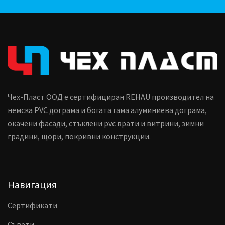
Чех-Пласт ООД е сертифициран REHAU производител на
немска PVC дограма и богата гама алуминиева дограма,
окачени фасади, стъклени pvc врати и витрини, зимни
градини, щори, покривни конструкции.
Навигация
Сертификати
Съвети