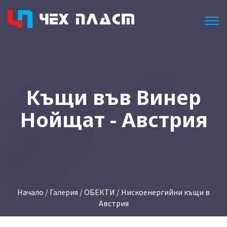
Togg
Къщи във Винер
Нойщат - Австрия
Начало
/
Галерия
/
ОБЕКТИ
/ Нискоенергийни къщи в
Австрия