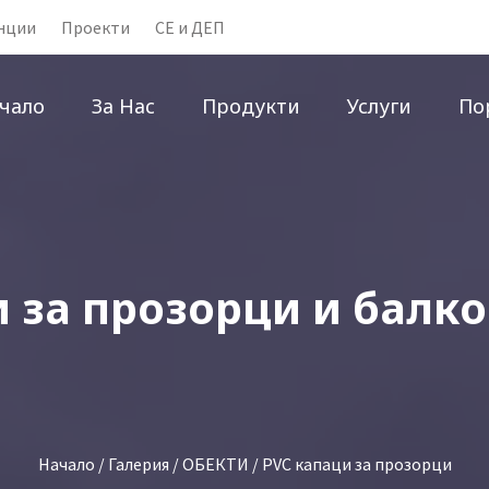
нции
Проекти
CE и ДЕП
чало
За Нас
Продукти
Услуги
По
 за прозорци и балк
Начало
/
Галерия
/
ОБЕКТИ
/ PVC капаци за прозорци