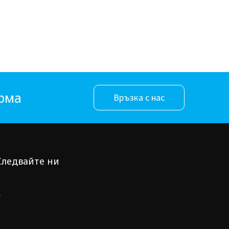
орма
Връзка с нас
Следвайте ни