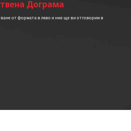
ствена Дограма
ване от формата в ляво и ние ще ви отговорим в