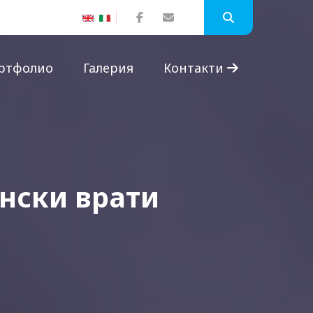
ртфолио
Галерия
Контакти
онски врати