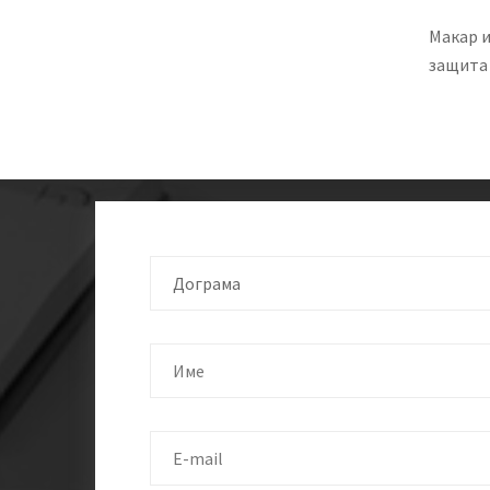
Макар и
защита 
Дограма