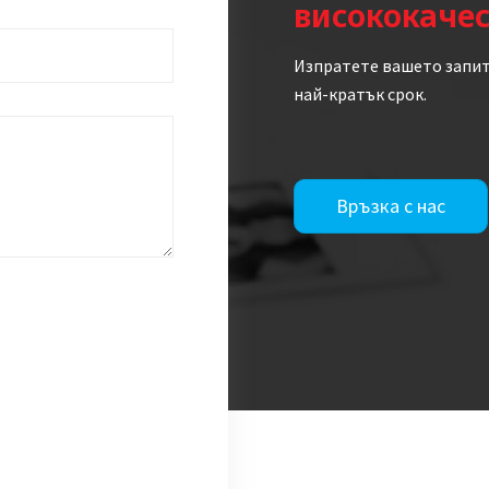
висококаче
Изпратете вашето запит
най-кратък срок.
Връзка с нас