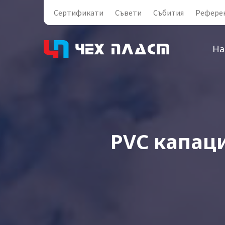
Сертификати
Съвети
Събития
Рефере
На
PVC капаци