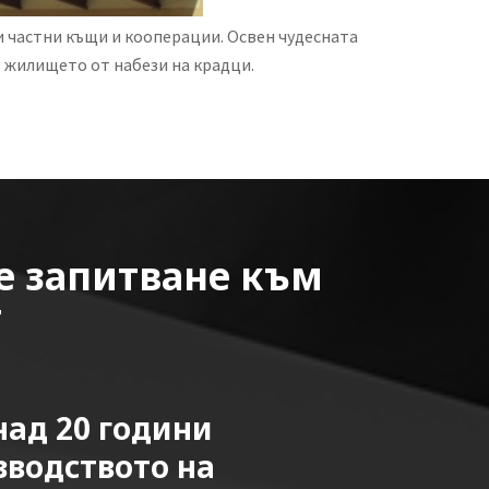
и частни къщи и кооперации. Освен чудесната
т жилището от набези на крадци.
е запитване към
т
ад 20 години
зводството на