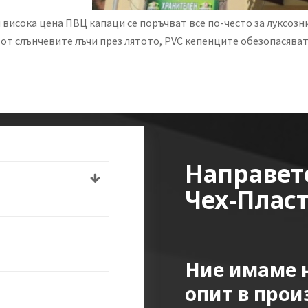
 висока цена ПВЦ капаци се поръчват все по-често за луксозн
от слънчевите лъчи през лятото, PVC кепенците обезопасява
Направет
Чех-Плас
Ние имаме н
опит в прои