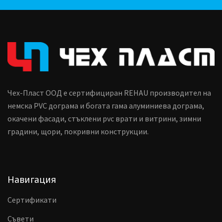
Чех-Пласт ООД е сертифициран REHAU производител на
немска PVC дограма и богата гама алуминиева дограма,
окачени фасади, стъклени pvc врати и витрини, зимни
градини, щори, покривни конструкции.
Навигация
Сертификати
Съвети