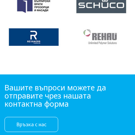
Вашите въпроси можете да
отправите чрез нашата
контактна форма
Връзка с нас