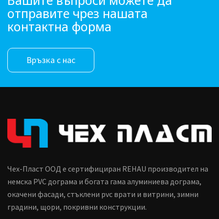
Вашите въпроси можете да
отправите чрез нашата
контактна форма
Връзка с нас
Чех-Пласт ООД е сертифициран REHAU производител на
немска PVC дограма и богата гама алуминиева дограма,
окачени фасади, стъклени pvc врати и витрини, зимни
градини, щори, покривни конструкции.