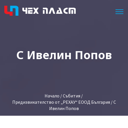
Togg
С Ивелин Попов
Начало
/
Събития
/
Предизвикателство от „PEXAУ“ EOOД България
/ С
Ивелин Попов