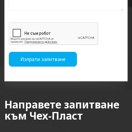
Изпрати запитване
Направете запитване
към Чех-Пласт