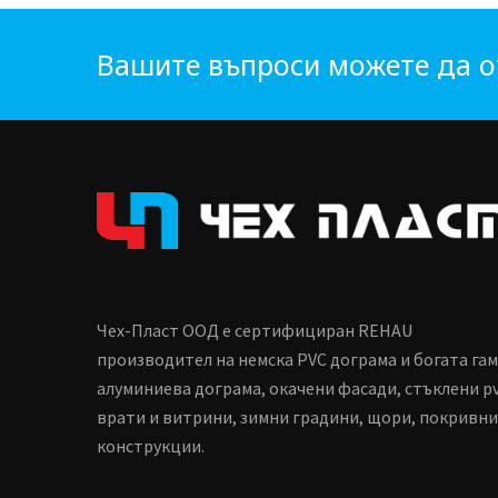
Вашите въпроси можете да о
Чех-Пласт ООД е сертифициран REHAU
производител на немска PVC дограма и богата га
алуминиева дограма, окачени фасади, стъклени p
врати и витрини, зимни градини, щори, покривни
конструкции.