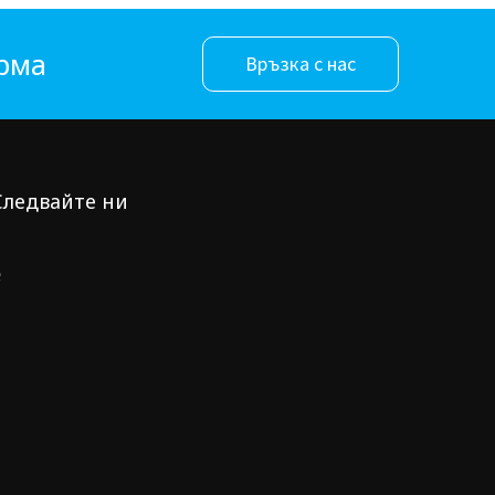
орма
Връзка с нас
Следвайте ни