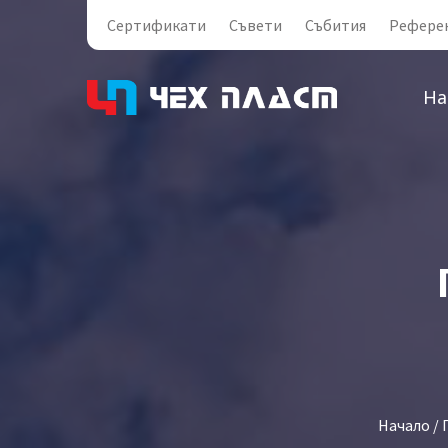
Сертификати
Съвети
Събития
Рефере
На
Начало
/