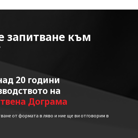
е запитване към
т
ад 20 години
зводството на
ствена Дограма
ване от формата в ляво и ние ще ви отговорим в