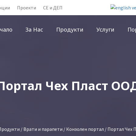
нции
Проекти
CE и ДЕП
чало
За Нас
Продукти
Услуги
По
Портал Чех Пласт ОО
Продукти
/
Врати и парапети
/
Конзолен портал
/ Портал Чех 