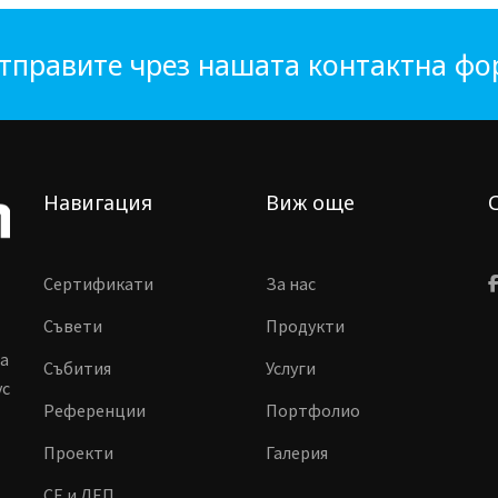
тправите чрез нашата контактна ф
Навигация
Виж още
Сертификати
За нас
Съвети
Продукти
ма
Събития
Услуги
vc
Референции
Портфолио
Проекти
Галерия
CE и ДЕП