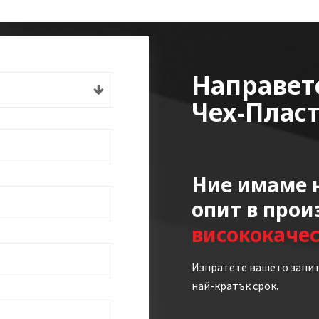
Направет
Чех-Плас
Ние имаме н
опит в прои
висококаче
Изпратете вашето запит
най-кратък срок.