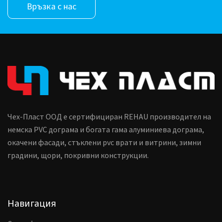
Връзка с нас
Чех-Пласт ООД е сертифициран REHAU производител на
немска PVC дограма и богата гама алуминиева дограма,
окачени фасади, стъклени pvc врати и витрини, зимни
градини, щори, покривни конструкции.
Навигация