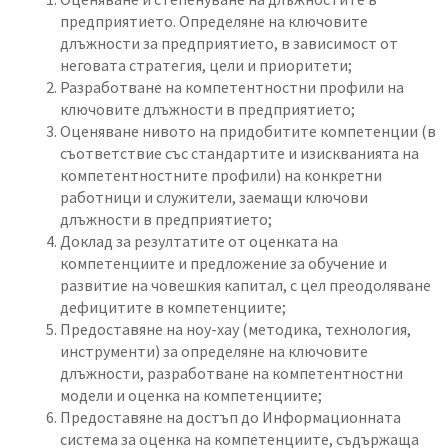
предприятието. Определяне на ключовите
длъжности за предприятието, в зависимост от
неговата стратегия, цели и приоритети;
Разработване на компетентностни профили на
ключовите длъжности в предприятието;
Оценяване нивото на придобитите компетенции (в
съответствие със стандартите и изискванията на
компетентностните профили) на конкретни
работници и служители, заемащи ключови
длъжности в предприятието;
Доклад за резултатите от оценката на
компетенциите и предложение за обучение и
развитие на човешкия капитал, с цел преодоляване
дефицитите в компетенциите;
Предоставяне на ноу-хау (методика, технология,
инструменти) за определяне на ключовите
длъжности, разработване на компетентностни
модели и оценка на компетенциите;
Предоставяне на достъп до Информационната
система за оценка на компетенциите, съдържаща