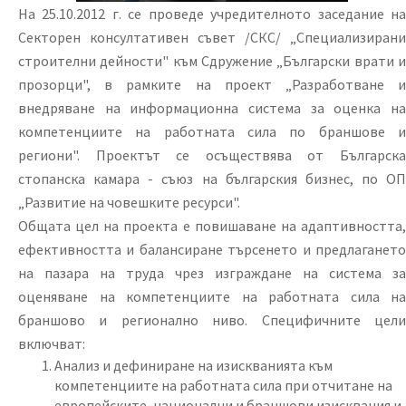
На 25.10.2012 г. се проведе учредителното заседание на
Секторен консултативен съвет /СКС/ „Специализирани
строителни дейности" към Сдружение „Български врати и
прозорци", в рамките на проект „Разработване и
внедряване на информационна система за оценка на
компетенциите на работната сила по браншове и
региони". Проектът се осъществява от Българска
стопанска камара - съюз на българския бизнес, по ОП
„Развитие на човешките ресурси".
Общата цел на проекта е повишаване на адаптивността,
ефективността и балансиране търсенето и предлагането
на пазара на труда чрез изграждане на система за
оценяване на компетенциите на работната сила на
браншово и регионално ниво. Специфичните цели
включват:
Анализ и дефиниране на изискванията към
компетенциите на работната сила при отчитане на
европейските, национални и браншови изисквания и