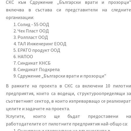
СКС към Сдружение „Български врати и прозорци"
включва в състава си представители на следните
организации:
Солид - 55 ООД
Чех Пласт ООД
Ролпласт ООД
ТАЛ Инженеринг ЕООД
ЕРАТО продукт ООД
НАПОО
Синдикат КНСБ
Синдикат Подкрепа
Сдружение „Български врати и прозорци"
В рамките на проекта в СКС са включени 10 пилотни
предприятия, които са водещи, структуроопределящи за
съответният сектор, в които изпреварващо се реализират
целите и задачите на проекта.
Услугите, които ще бъдат предоставени на
работодателите от пилотните предприятия най-общо са:
Оценяване и степенуване на длъжностите в