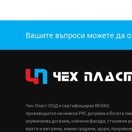
Вашите въпроси можете да о
Чех-Пласт ООД е сертифициран REHAU
производител на немска PVC дограма и богата га
алуминиева дограма, окачени фасади, стъклени p
врати и витрини, зимни градини, щори, покривни