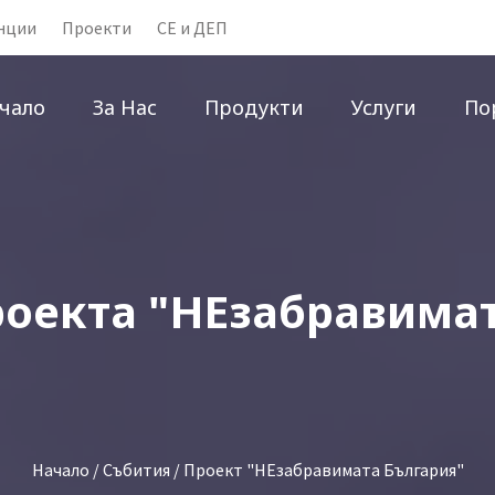
нции
Проекти
CE и ДЕП
чало
За Нас
Продукти
Услуги
По
роекта "НЕзабравима
Начало
/
Събития
/ Проект "НЕзабравимата България"