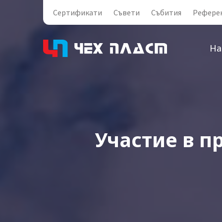
Сертификати
Съвети
Събития
Рефере
На
Участие в п