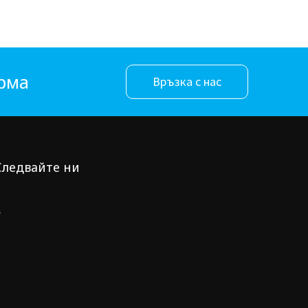
орма
Връзка с нас
Следвайте ни