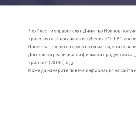
ЧехПласт и управителят Димитър Иванов получих
трилогията „Търсачи на изгубения БОТЕВ“, посве
Проектът е дело на група ентусиасти, които нач
Досегашни реализирани филмови продукции са: „А
триптих“(2014г.) и др.
Може да намерите повече информация на сайта н