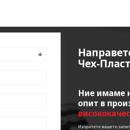
Направет
Чех-Плас
Ние имаме н
опит в прои
висококаче
Изпратете вашето запит