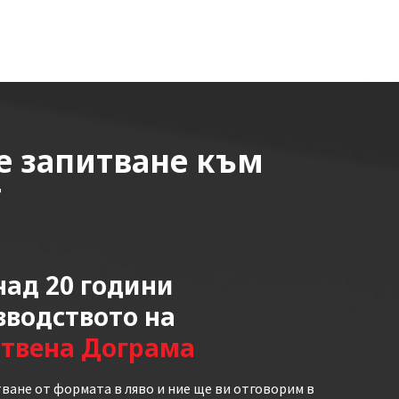
е запитване към
т
ад 20 години
зводството на
ствена Дограма
ване от формата в ляво и ние ще ви отговорим в