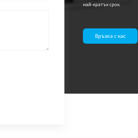
най-кратък срок.
Връзка с нас