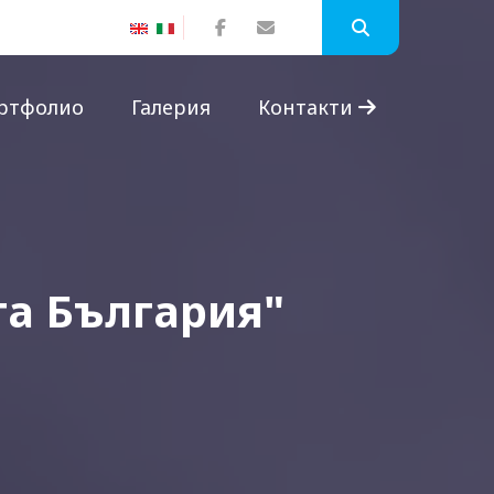
ртфолио
Галерия
Контакти
та България"