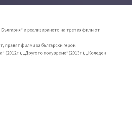
 България“ и реализирането на третия филм от
т, правят филми за български герои.
(2012г.), „Другото полувреме“(2013г.), „Коледен