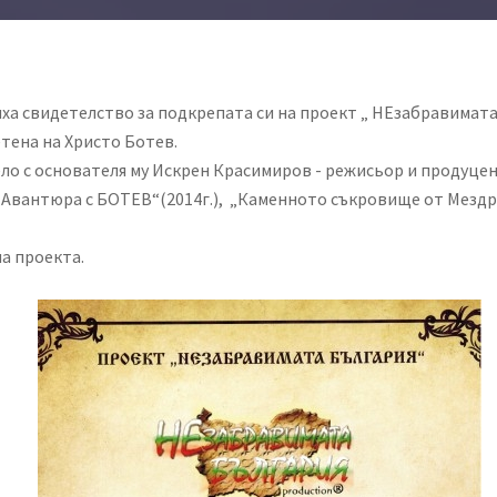
а свидетелство за подкрепата си на проект „ НЕзабравимата
тена на Христо Ботев.
ело с основателя му Искрен Красимиров - режисьор и продуцен
вантюра с БОТЕВ“(2014г.), „Каменното съкровище от Мездра“ 
а проекта.