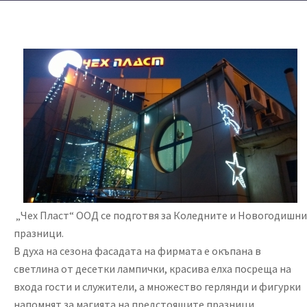
„Чех Пласт“ ООД се подготвя за Коледните и Новогодишни
празници.
В духа на сезона фасадата на фирмата е окъпана в
светлина от десетки лампички, красива елха посреща на
входа гости и служители, а множество герлянди и фигурки
напомнят за магията на предстоящите празници.