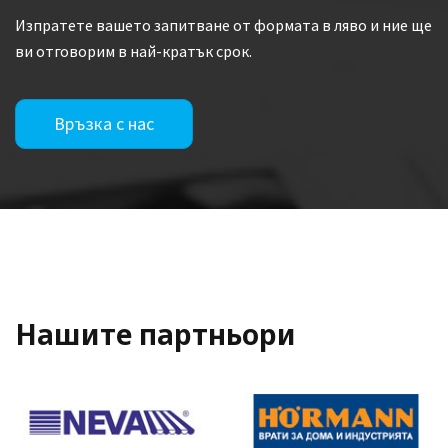
Изпратете вашето запитване от формата в ляво и ние ще
ви отговорим в най-кратък срок.
Връзка с нас
Нашите партньори