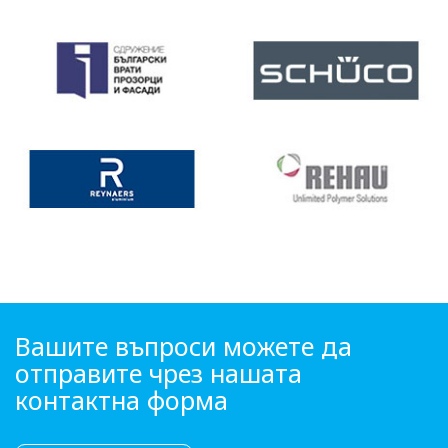
Вашите въпроси можете да
отправите чрез нашата
контактна форма