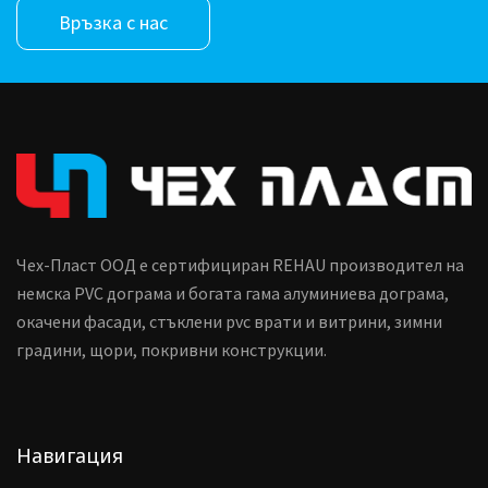
Връзка с нас
Чех-Пласт ООД е сертифициран REHAU производител на
немска PVC дограма и богата гама алуминиева дограма,
окачени фасади, стъклени pvc врати и витрини, зимни
градини, щори, покривни конструкции.
Навигация