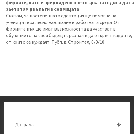
фирмите, като е предвидено през първата година да са
заети там два пъти в седмицата.
Смятам, че постепенната адаптация ще помогне на
учениците за лесно навлизане в работната среда. От
фирмите пък ще имат възможността да участват в
обучението на своя бъдещ персонал и да открият кадрите,
от които се нуждаят. Публ. в. Строител, 8/3/18
Дограма