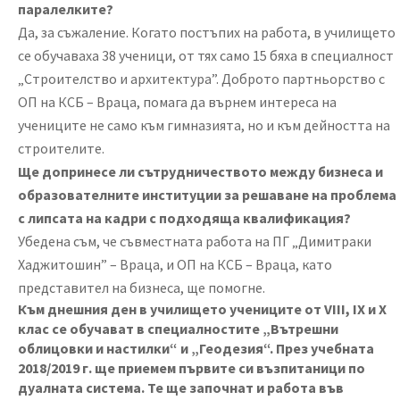
паралелките?
Да, за съжаление. Когато постъпих на работа, в училището
се обучаваха 38 ученици, от тях само 15 бяха в специалност
„Строителство и архитектура”. Доброто партньорство с
ОП на КСБ – Враца, помага да върнем интереса на
учениците не само към гимназията, но и към дейността на
строителите.
Ще допринесе ли сътрудничеството между бизнеса и
образователните институции за решаване на проблема
с липсата на кадри с подходяща квалификация?
Убедена съм, че съвместната работа на ПГ „Димитраки
Хаджитошин” – Враца, и ОП на КСБ – Враца, като
представител на бизнеса, ще помогне.
Към днешния ден в училището учениците от VIII, IX и X
клас се обучават в специалностите „Вътрешни
облицовки и настилки“ и „Геодезия“. През учебната
2018/2019 г. ще приемем първите си възпитаници по
дуалната система. Те ще започнат и работа във