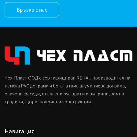
Връзка с нас
Чех-Пласт ООД е сертифициран REHAU производител на
немска PVC дограма и богата гама алуминиева дограма,
окачени фасади, стъклени pvc врати и витрини, зимни
градини, щори, покривни конструкции.
Навигация