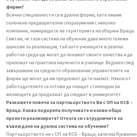
фирми?
Всички специалности са в дуална форма, като имаме
сключени предварителни споразумения с няколко
компании, намиращи се на територията на община Враца.
Смятам, че тази система на обучение дава много големи
шансове за реализация, тъй като учениците в реална
работна среда ще могат да покажат своите качества и да
приложат на практика наученото в училище. Веднага след
завършване на средното образование управителите на
фирми ще могат да им предложат да ги наемат. Някои от
работодателите са готови да плащат стипендии на
желаещите да продължат да следват в университет.
Разкажете повече за партньорството Ви с ОП на КСБ –
Враца. Каква подкрепа получавате и какви общи
проекти реализирате? Откога си сътрудничите за
въвеждане на дуална система на обучение?
Партньорството ни с ОП на КСБ – Враца, започна буквално