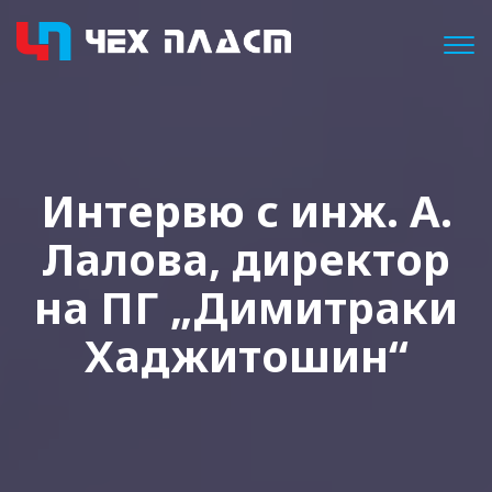
Togg
Интервю с инж. А.
Лалова, директор
на ПГ „Димитраки
Хаджитошин“