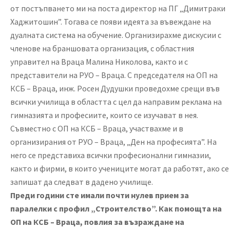
от постъпването ми на поста директор на ПГ „Димитраки
Хаджитошин”. Тогава се появи идеята за въвеждане на
дуалната система на обучение. Организирахме дискусии с
членове на браншовата организация, с областния
управител на Враца Малина Николова, както и с
представители на РУО – Враца. С председателя на ОП на
КСБ – Враца, инж. Росен Дудушки проведохме срещи във
всички училища в областта с цел да направим реклама на
гимназията и професиите, които се изучават в нея.
Съвместно с ОП на КСБ – Враца, участвахме и в
организирания от РУО – Враца, „Ден на професията”. На
него се представиха всички професионални гимназии,
както и фирми, в които учениците могат да работят, ако се
запишат да следват в дадено училище.
Преди години сте имали почти нулев прием за
паралелки с профил „Строителство”. Как помощта на
ОП на КСБ – Враца, повлия за възраждане на