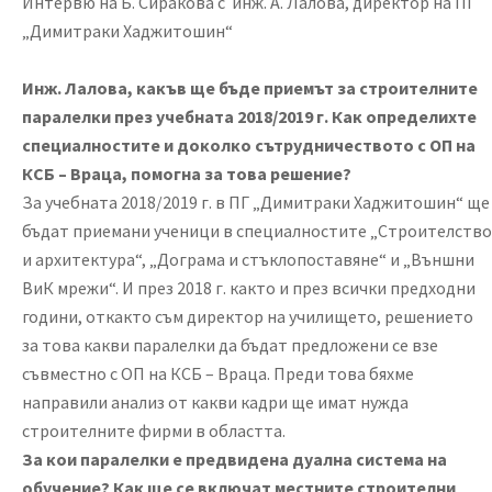
Интервю на Б. Сиракова с инж. А. Лалова, директор на ПГ
„Димитраки Хаджитошин“
Инж. Лалова, какъв ще бъде приемът за строителните
паралелки през учебната 2018/2019 г. Как определихте
специалностите и доколко сътрудничеството с ОП на
КСБ – Враца, помогна за това решение?
За учебната 2018/2019 г. в ПГ „Димитраки Хаджитошин“ ще
бъдат приемани ученици в специалностите „Строителство
и архитектура“, „Дограма и стъклопоставяне“ и „Външни
ВиК мрежи“. И през 2018 г. както и през всички предходни
години, откакто съм директор на училището, решението
за това какви паралелки да бъдат предложени се взе
съвместно с ОП на КСБ – Враца. Преди това бяхме
направили анализ от какви кадри ще имат нужда
строителните фирми в областта.
За кои паралелки е предвидена дуална система на
обучение? Как ще се включат местните строителни