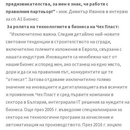
предизвикателства, за мен е знак, че работя с
правилния партньор!" -
инж. Димитър Иванов в интервю
за сп. А1 Бизнес:
За ролята на технологиите в бизнеса на Чех Пласт:
"Изключително важна. Следим детайлно най-новите
световни тенденции в строителството на сгради,
включително големите изложения в Европа, свързани с
нашата индустрия. Иновациите са неизбежна част от
нашия бизнес и според мен, ако останеш на едно място,
дори и да си на правилния път, конкурентите ще те
"отнесат". Затова отдаваме изключително голямо
значение на иновациите и дигитализацията във всичките
и проявлeния. Чех Пласт е сред първите компании в
сектора в България, интегрирали IT решения за нуждите на
бизнеса. Още през 2005 г. въведохме специализирани за
сектора ни технологични програми за изчисления и
автоматизация на производството. През 2016 г. изцяло