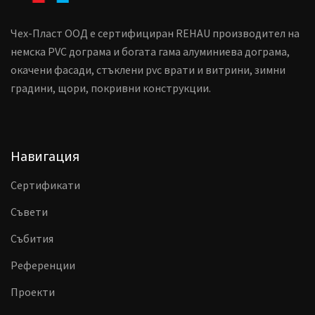
Чех-Пласт ООД е сертифициран REHAU производител на
немска PVC дограма и богата гама алуминиева дограма,
окачени фасади, стъклени pvc врати и витрини, зимни
градини, щори, покривни конструкции.
Навигация
Сертификати
Съвети
Събития
Референции
Проекти