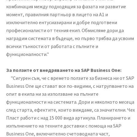
комбинация между подходящия за фазата ни развитие
момент, правилния партньор в лицето на А1 и
изключително ентусиазирани и добре подготвени
професионалисти от техния екип. Обмисляме дори да
наградим системата в бъдеще, но първо трябва да усвоим
всички тънкости от работата с пълните и
функционалности."
За ползите от внедряването на SAP Business One:
"Сигурен съм, че с времето ползите за бизнеса ни от SAP
Business One ще стават все по-видими, с натрупването на
опит в екипа ни за използване на пълните
функционалности на системата. Дори и няколкото месеца
след старта, ефектите, които виждаме, са значителни. Чех
Пласт работи с над 15 000 вида артикула. Планирането и
изпълнението на техните доставки с помоща на SAP
Business One, включително счетоводната част,