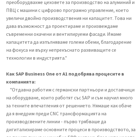
преоборудвахме цеховете за производство на алуминий и
ПВЦ с машини с цифрово програмно управление, което
увеличи двойно производствения ни капацитет. Това ни
дава възможност да проектираме и произвеждаме
съвременни окачени и вентилируеми фасади. Имаме
капацитета да изпълняваме големи обеми, благодарение
на фокуса ни върху непрекъснато развиващите се
технологии в индустрията."
Как SAP Business One от А1 подобрява процесите в
компанията:
"Отдавна работим с германски партньори и доставчици
на оборудване, които работят със SAP и съм научил много
за техните впечатления от решението. Нямаше как обаче
да я внедрим преди CNC трансформацията на
производсвените линии - първо трябваше да
дигитализираме основните процеси в производството, за