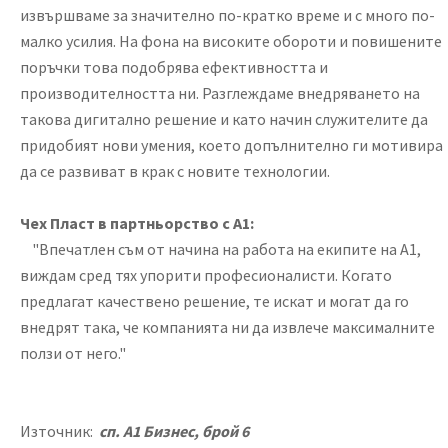
извършваме за значително по-кратко време и с много по-
малко усилия. На фона на високите обороти и повишените
поръчки това подобрява ефективността и
производителността ни. Разглеждаме внедряването на
такова дигитално решение и като начин служителите да
придобият нови умения, което допълнително ги мотивира
да се развиват в крак с новите технологии.
Чех Пласт в партньорство с А1:
"Впечатлен съм от начина на работа на екипите на А1,
виждам сред тях упорити професионалисти. Когато
предлагат качествено решение, те искат и могат да го
внедрят така, че компанията ни да извлече максималните
ползи от него."
Източник:
сп.
А1 Бизнес, брой 6