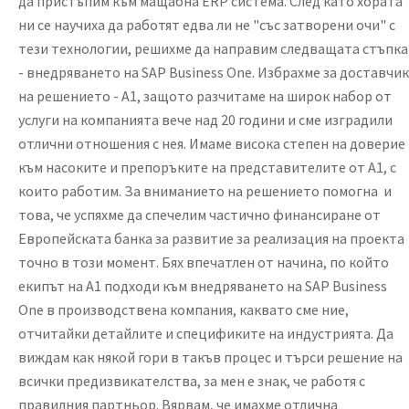
да пристъпим към мащабна ERP система. След като хората
ни се научиха да работят едва ли не "със затворени очи" с
тези технологии, решихме да направим следващата стъпка
- внедряването на SAP Business One. Избрахме за доставчик
на решението - А1, защото разчитаме на широк набор от
услуги на компанията вече над 20 години и сме изградили
отлични отношения с нея. Имаме висока степен на доверие
към насоките и препоръките на представителите от А1, с
които работим. За вниманието на решението помогна и
това, че успяхме да спечелим частично финансиране от
Европейската банка за развитие за реализация на проекта
точно в този момент. Бях впечатлен от начина, по който
екипът на А1 подходи към внедряването на SAP Business
One в производствена компания, каквато сме ние,
отчитайки детайлите и спецификите на индустрията. Да
виждам как някой гори в такъв процес и търси решение на
всички предизвикателства, за мен е знак, че работя с
правилния партньор. Вярвам, че имахме отлична