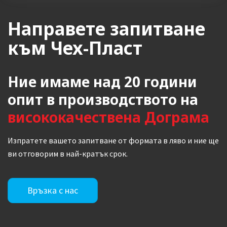
Направете запитване
към Чех-Пласт
Ние имаме над 20 години
опит в производството на
висококачествена Дограма
Изпратете вашето запитване от формата в ляво и ние ще
ви отговорим в най-кратък срок.
Връзка с нас