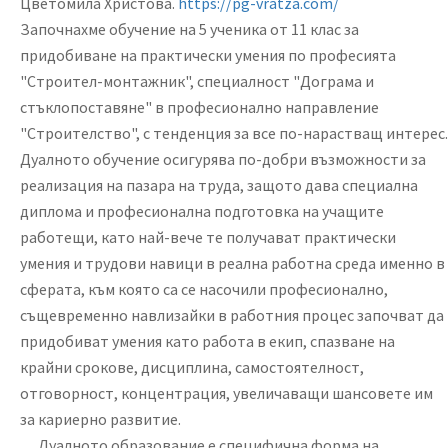
Цветомила Христова.
https://pg-vratza.com/
Започнахме обучение на 5 ученика от 11 клас за
придобиване на практически умения по професията
"Строител-монтажник", специалност "Дограма и
стъклопоставяне" в професионално направление
"Строителство", с тенденция за все по-нарастващ интерес.
Дуалното обучение осигурява по-добри възможности за
реализация на пазара на труда, защото дава специална
диплома и професионална подготовка на учащите
работещи, като най-вече те получават практически
умения и трудови навици в реална работна среда именно в
сферата, към която са се насочили професионално,
същевременно навлизайки в работния процес започват да
придобиват умения като работа в екип, спазване на
крайни срокове, дисциплина, самостоятелност,
отговорност, концентрация, увеличаващи шансовете им
за кариерно развитие.
Дуалното образование е специфична форма на