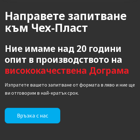
Направете запитване
към Чех-Пласт
Ние имаме над 20 години
опит в производството на
висококачествена Дограма
Изпратете вашето запитване от формата в ляво и ние ще
ви отговорим в най-кратък срок.
Връзка с нас