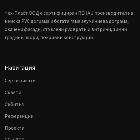
Чех-Пласт ООД е сертифициран REHAU производител на
немска PVC дограма и богата гама алуминиева дограма,
окачени фасади, стъклени pvc врати и витрини, зимни
градини, щори, покривни конструкции.
Навигация
Сертификати
Съвети
Събития
Референции
Проекти
CE и ДЕП