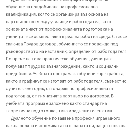
обучение за придобиване на професионална
квалификация, която се организира въз основа на
партньорство между училище и работодател, като
основната част от професионалната подготовка на
учениците се осъществява в реална работна среда. С тях се
сключва Трудов договор, обучението се провежда под
ръководството на наставник, определен от работодателя.
По време на това практическо обучение, учениците
получават трудово възнаграждение, както и социални
придобивки. Учебната програма за обучение чрез работа,
както и графикът се изготвят от работодателя, съвместно
с учителя-методик, отговарящ по професионалната
подготовка, от гимназията партньор по договора. В
учебната програма е заложено както стандартна
теоретична подготовка , така и задължителен стаж.
Дуалното обучение по заявена професия играе много
важна роля за икономиката на страната ни, защото оказва