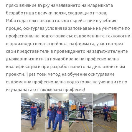
пряко влияние върху намаляването на младежката
безработица с всички ползи, следващи от това.
Работодателят оказва голямо съдействие в учебния
процес, осигурява условия за запознаване на учителите по
професионална подготовка със съвременните технологии
в производствената дейност на фирмата, участва чрез
свои представители в провеждането на задължителните
държавни изпити за придобиване на професионална
квалификация и при разработването на дипломните им
проекти. Чрез този метод на обучение осигуряваме
съвременна професионална подготовка на учениците по
изучаваната от тях желана професия!