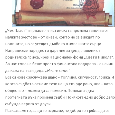
,,Чех Пласт‘‘ вярваме, че истинската промяна започва от
малките жестове – от онези, които не се виждат по
новините, но се усещат дълбоко в човешките сърца.
Направихме поредното дарение за деца, лишени от
родителска грижа, чрез Национален фонд „Свети Никола“.
За нас това не беше просто финансова подкрепа – а начин
да кажа на тези деца:
„Не сте сами.“
Всеки човек заслужава шанс – топлина, сигурност, грижа. И
когато съдбата отнеме тези неща твърде рано, ние – като
общество – можем да се намесим. Понякога една
протегната ръка променя съдби. Понякога едно добро дело
събужда верига от други.
Разказваме го, защото вярваме, че доброто трябва да се