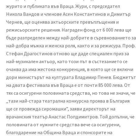
журито и публиката във Враца. Жури, с председател
Никола Вандов и членове Асен Константинов и Димитър
Чернев, ще оценява актьорските превъплъщения и
режисьорските решения. Награден фонд от 6 000 лева ще
бъде разпределен между най-добрите в съревнованието за
най-добра мъжка и женска роля, както и за режисура. Проф.
Стефан Драгостинов отново ще даде специален приз за
най-музикален актьор, като този път в състезанието се
очаква да има жестока конкуренция, в която ще се включи
дори министърът на културата Владимир Пенев. Бюджетът
на двата фестивала във Враца е от почти 85 000 лева. От
тях са осигурени половината средства, но това не значи, че
„тази най-стара театрална конкурсна проява в България
ще се провежда сиромашки”, заяви директорът на
врачанския театър Анастас Попдимитров. Той допълни, че
половината от нужните средства вече са осигурени,
благодарение на Община Враца и спонсорите на