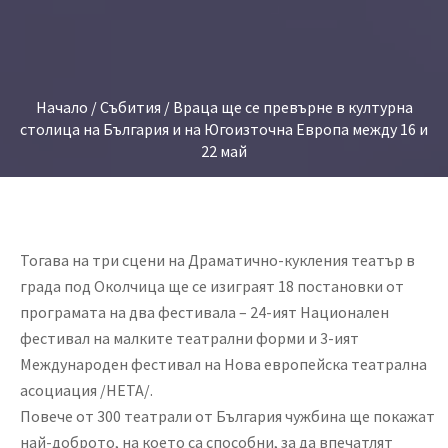
Начало
/
Събития
/ Враца ще се превърне в културна
столица на България и на Югоизточна Европа между 16 и
22 май
Тогава на три сцени на Драматично-кукления театър в
града под Околчица ще се изиграят 18 постановки от
програмата на два фестивала – 24-ият Национален
фестивал на малките театрални форми и 3-ият
Международен фестивал на Нова европейска театрална
асоциация /НЕТА/.
Повече от 300 театрали от България чужбина ще покажат
най-доброто, на което са способни, за да впечатлят