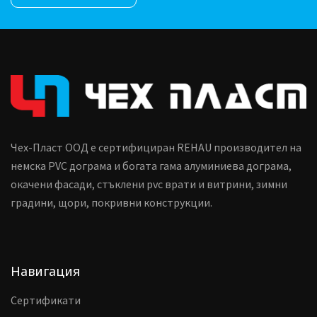
Чех-Пласт ООД е сертифициран REHAU производител на
немска PVC дограма и богата гама алуминиева дограма,
окачени фасади, стъклени pvc врати и витрини, зимни
градини, щори, покривни конструкции.
Навигация
Сертификати