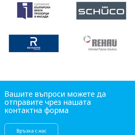
Вашите въпроси можете да
отправите чрез нашата
контактна форма
Връзка с нас