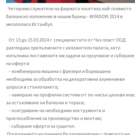
Четирима служители на фирмата посетиха най-голямото
балканско изложение в нашия бранш - WINDOW 2014 в
мегаполиса Истанбул.
От 13 до 15.03.2014 г. специалистите от Чех пласт ООД
разгледаха препълнените с изложители палати, като
изпълниха поставените им задачи за проучване и събиране
на оферти:
- комбинирана машина с фрезери и бормашина
необходима за обработка на декоративни алуминиеви
шпроси в стъклопакета;
- намиране на профилни системи от по-нисък ценови клас
за остъкляване на балкони и тераси;
- осигуряване на необходими инструменти и
приспособления за производство и монтаж;
- събиране оферти за сушител.
Посещението на панаира бе организирано с помощта на