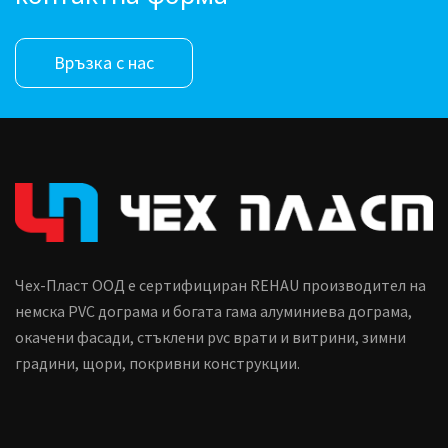
Връзка с нас
Чех-Пласт ООД е сертифициран REHAU производител на
немска PVC дограма и богата гама алуминиева дограма,
окачени фасади, стъклени pvc врати и витрини, зимни
градини, щори, покривни конструкции.