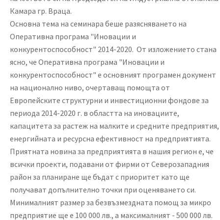
Камара гр. Враца.
Основна тема на семинара беше разясняването на
Оперативна програма "Иновации и
конкурентоспособност" 2014-2020. От изложението стана
ясно, че Оперативна програма "Иновации и
конкурентоспособност" е основният програмен документ
на национално ниво, очертаващ помощта от
Европейските структурни и инвестиционни фондове за
периода 2014-2020 г. в областта на иновациите,
капацитета за растеж на малките и средните предприятия,
енергийната и ресурсна ефективност на предприятията.
Приятната новина за предприятията в нашия регион е, че
всички проекти, подавани от фирми от Северозападния
район за планиране ще бъдат с приоритет като ще
получават допълнително точки при оценяването си.
Минималният размер за безвъзмездната помощ за микро
предприятие ще е 100 000 лв., а максималният - 500 000 лв.