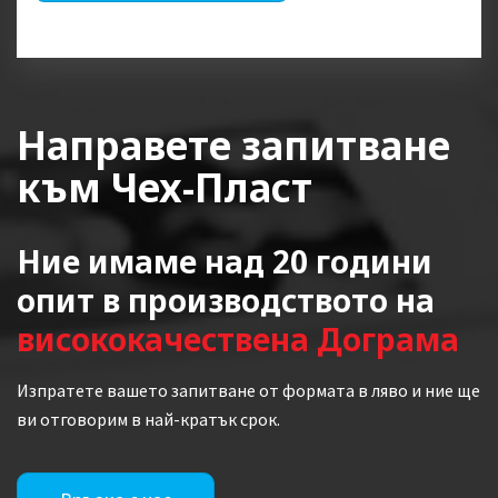
Направете запитване
към Чех-Пласт
Ние имаме над 20 години
опит в производството на
висококачествена Дограма
Изпратете вашето запитване от формата в ляво и ние ще
ви отговорим в най-кратък срок.