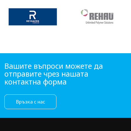
Вашите въпроси можете да
отправите чрез нашата
контактна форма
Връзка с нас